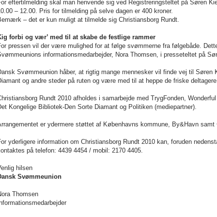
or eftertilmelding skal man henvende sig ved Registreringsteltet på Søren K
0.00 – 12.00. Pris for tilmelding på selve dagen er 400 kroner.
emærk – det er kun muligt at tilmelde sig Christiansborg Rundt.
Kig forbi og vær’ med til at skabe de festlige rammer
or pressen vil der være mulighed for at følge svømmerne fra følgebåde. Dett
Svømmeunions informationsmedarbejder,
Nora Thomsen
, i presseteltet på S
Dansk Svømmeunion håber, at rigtig mange mennesker vil finde vej til Søren 
iamant og andre steder på ruten og være med til at heppe de friske deltage
Christiansborg Rundt 2010 afholdes i samarbejde med TrygFonden, Wonderfu
et Kongelige Bibliotek-Den Sorte Diamant og Politiken (mediepartner).
Arrangementet er ydermere støttet af Københavns kommune, By&Havn samt 
For yderligere information om Christiansborg Rundt 2010 kan, foruden nedens
kontaktes på telefon: 4439 4454 / mobil: 2170 4405.
enlig hilsen
Dansk Svømmeunion
Nora Thomsen
Informationsmedarbejder