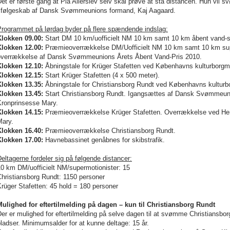
et er første gang at Pia Allerslev selv skal prøve at stå distancen. Hun vil s
i følgeskab af Dansk Svømmeunions formand, Kaj Aagaard.
Programmet på lørdag byder på flere spændende indslag:
Klokken 09.00:
Start DM 10 km/uofficielt NM
10 km
samt
10 km
åbent vand-s
Klokken 12.00:
Præmieoverrækkelse DM/Uofficielt NM
10 km
samt
10 km
sup
overrækkelse af Dansk Svømmeunions Årets Åbent Vand-Pris 2010.
Klokken 12.10:
Åbningstale for Krüger Stafetten ved Københavns kulturborgme
Klokken 12.15:
Start Krüger Stafetten (4 x
500 meter
).
Klokken 13.35:
Åbningstale for Christiansborg Rundt ved Københavns kulturbo
Klokken 13.45:
Start Christiansborg Rundt. Igangsættes af Dansk Svømmeuni
Kronprinsesse Mary.
Klokken 14.15:
Præmieoverrækkelse Krüger Stafetten. Overrækkelse ved He
Mary.
Klokken 16.40:
Præmieoverrækkelse Christiansborg Rundt.
Klokken 17.00:
Havnebassinet genåbnes for skibstrafik.
eltagerne fordeler sig på følgende distancer:
10 km
DM/uofficielt NM/supermotionister: 15
hristiansborg Rundt: 1150 personer
rüger Stafetten: 45 hold = 180 personer
Mulighed for eftertilmelding på dagen – kun til Christiansborg Rundt
er er mulighed for eftertilmelding på selve dagen til at svømme Christiansbo
ladser. Minimumsalder for at kunne deltage: 15 år.