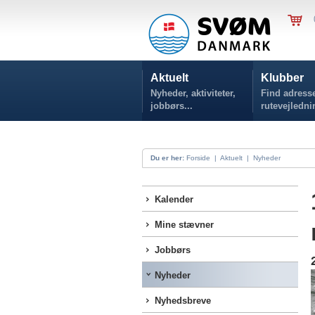
Aktuelt
Klubber
Nyheder, aktiviteter,
Find adresse
jobbørs...
rutevejledni
Du er her:
Forside
|
Aktuelt
|
Nyheder
Kalender
Mine stævner
Jobbørs
Nyheder
Nyhedsbreve