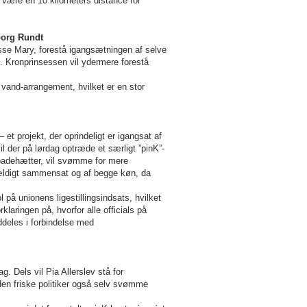
så være en
10 kilometers
distance for
borg Rundt
se Mary, forestå igangsætningen af selve
. Kronprinsessen vil ydermere forestå
vand-arrangement, hvilket er en stor
et projekt, der oprindeligt er igangsat af
l der på lørdag optræde et særligt ”pinK”-
k badehætter, vil svømme for mere
lfældigt sammensat og af begge køn, da
 unionens ligestillingsindsats, hvilket
klaringen på, hvorfor alle officials på
uddeles i forbindelse med
g. Dels vil Pia Allerslev stå for
 den friske politiker også selv svømme