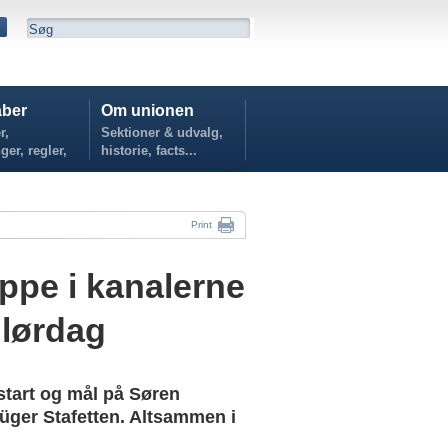
ber
Om unionen
r,
Sektioner & udvalg,
ger, regler,
historie, facts...
...
Print
oppe i kanalerne
 lørdag
start og mål på Søren
üger Stafetten. Altsammen i