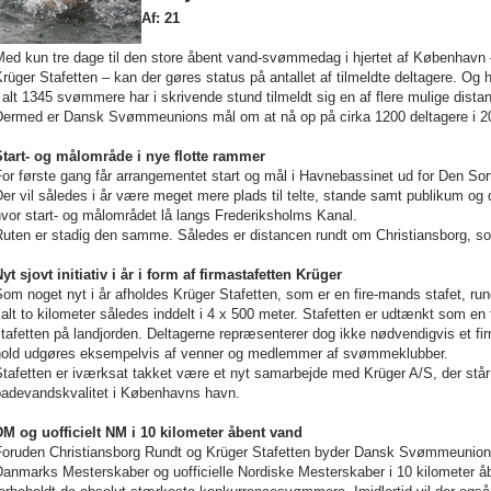
Af: 21
Med kun tre dage til den store åbent vand-svømmedag i hjertet af København
rüger Stafetten – kan der gøres status på antallet af tilmeldte deltagere. Og h
 alt 1345 svømmere har i skrivende stund tilmeldt sig en af flere mulige dist
Dermed er Dansk Svømmeunions mål om at nå op på cirka 1200 deltagere i 201
Start- og målområde i nye flotte rammer
or første gang får arrangementet start og mål i Havnebassinet ud for Den S
er vil således i år være meget mere plads til telte, stande samt publikum og 
vor start- og målområdet lå langs Frederiksholms Kanal.
uten er stadig den samme. Således er distancen rundt om Christiansborg, som 
yt sjovt initiativ i år i form af firmastafetten Krüger
om noget nyt i år afholdes Krüger Stafetten, som er en fire-mands stafet, ru
 alt to kilometer således inddelt i 4 x
500 meter
. Stafetten er udtænkt som en 
tafetten på landjorden. Deltagerne repræsenterer dog ikke nødvendigvis et fir
hold udgøres eksempelvis af venner og medlemmer af svømmeklubber.
tafetten er iværksat takket være et nyt samarbejde med Krüger A/S, der står
badevandskvalitet i Københavns havn.
DM og uofficielt NM i
10 kilometer
åbent vand
Foruden Christiansborg Rundt og Krüger Stafetten byder Dansk Svømmeunion o
Danmarks Mesterskaber og uofficielle Nordiske Mesterskaber i
10 kilometer
åb