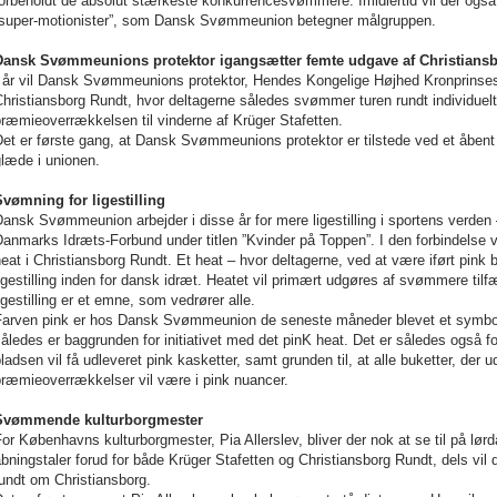
forbeholdt de absolut stærkeste konkurrencesvømmere. Imidlertid vil der og
”super-motionister”, som Dansk Svømmeunion betegner målgruppen.
Dansk Svømmeunions protektor igangsætter femte udgave af Christians
I år vil Dansk Svømmeunions protektor, Hendes Kongelige Højhed Kronprinses
hristiansborg Rundt, hvor deltagerne således svømmer turen rundt individuelt
ræmieoverrækkelsen til vinderne af Krüger Stafetten.
et er første gang, at Dansk Svømmeunions protektor er tilstede ved et åbent 
glæde i unionen.
Svømning for ligestilling
ansk Svømmeunion arbejder i disse år for mere ligestilling i sportens verden – 
anmarks Idræts-Forbund under titlen ”Kvinder på Toppen”. I den forbindelse vi
eat i Christiansborg Rundt. Et heat – hvor deltagerne, ved at være iført pin
igestilling inden for dansk idræt. Heatet vil primært udgøres af svømmere ti
igestilling er et emne, som vedrører alle.
Farven pink er hos Dansk Svømmeunion de seneste måneder blevet et symbol på
åledes er baggrunden for initiativet med det pinK heat. Det er således også for
ladsen vil få udleveret pink kasketter, samt grunden til, at alle buketter, der 
præmieoverrækkelser vil være i pink nuancer.
Svømmende kulturborgmester
or Københavns kulturborgmester, Pia Allerslev, bliver der nok at se til på lørda
bningstaler forud for både Krüger Stafetten og Christiansborg Rundt, dels vil
undt om Christiansborg.