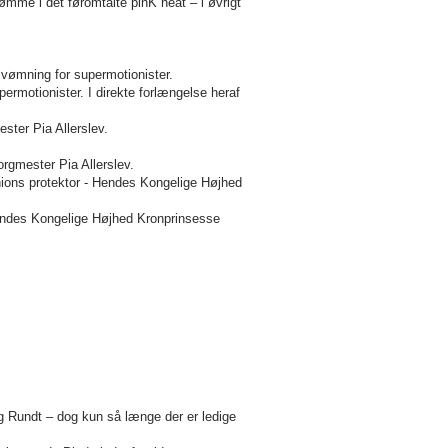
vømme i det føromtalte pinK heat – i øvrigt
vømning for supermotionister.
ermotionister. I direkte forlængelse heraf
ster Pia Allerslev.
rgmester Pia Allerslev.
ons protektor - Hendes Kongelige Højhed
ndes Kongelige Højhed Kronprinsesse
rg Rundt – dog kun så længe der er ledige