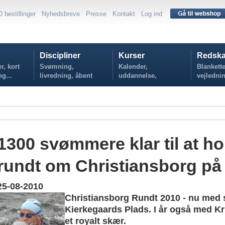
0 bestillinger
Nyhedsbreve
Presse
Kontakt
Log ind
Discipliner
Kurser
Redska
r, kort
Svømning,
Kalender,
Blankette
ng...
livredning, åbent
uddannelse,
vejlednin
vand...
tilmelding...
politikker
1300 svømmere klar til at h
rundt om Christiansborg på
25-08-2010
Christiansborg Rundt 2010 - nu med 
Kierkegaards Plads. I år også med Kr
et royalt skær.