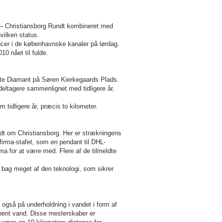
 – Christiansborg Rundt kombineret med
vilken status.
ancer i de københavnske kanaler på lørdag.
0 nået til fulde.
orte Diamant på Søren Kierkegaards Plads.
deltagere sammenlignet med tidligere år,
tidligere år, præcis to kilometer.
ndt om Christiansborg. Her er strækningens
firma-stafet, som en pendant til DHL-
ma for at være med. Flere af de tilmeldte
 bag meget af den teknologi, som sikrer
gså på underholdning i vandet i form af
ent vand. Disse mesterskaber er