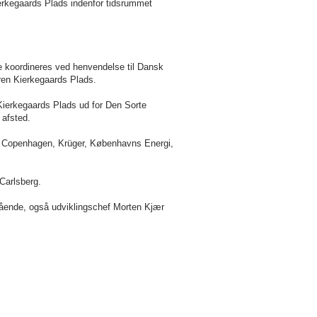
ierkegaards Plads indenfor tidsrummet
e koordineres ved henvendelse til Dansk
øren Kierkegaards Plads.
Kierkegaards Plads ud for Den Sorte
re afsted.
l Copenhagen, Krüger, Københavns Energi,
Carlsberg.
tående, også udviklingschef
Morten Kjær