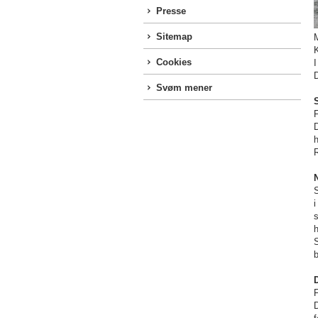
Presse
Sitemap
K
Cookies
I
Svøm mener
F
D
h
R
N
S
i
s
S