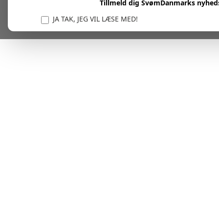
Tillmeld dig SvømDanmarks nyhed
JA TAK, JEG VIL LÆSE MED!
Vi er forpligtet til at beskytte og respektere dit privatl
personlige oplysninger til at administrere din kont
tjenester.
Plask! Nu er du klar til at læs