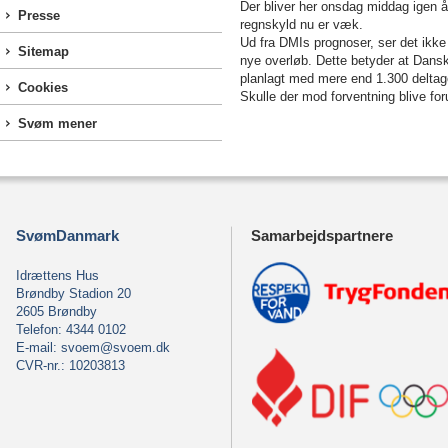
Der bliver her onsdag middag igen 
Presse
regnskyld nu er væk.
Ud fra DMIs prognoser, ser det ikke
Sitemap
nye overløb. Dette betyder at Dan
planlagt med mere end 1.300 deltag
Cookies
Skulle der mod forventning blive fo
Svøm mener
SvømDanmark
Samarbejdspartnere
Idrættens Hus
Brøndby Stadion 20
2605 Brøndby
Telefon: 4344 0102
E-mail:
svoem@svoem.dk
CVR-nr.: 10203813