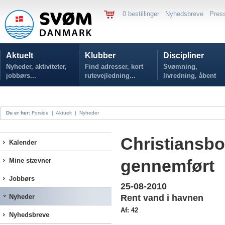
0 bestillinger
Nyhedsbreve
Pres
Aktuelt
Klubber
Discipliner
Nyheder, aktiviteter,
Find adresser, kort
Svømning,
jobbørs...
rutevejledning...
livredning, åbent
vand...
Du er her:
Forside
|
Aktuelt
|
Nyheder
Christiansbo
Kalender
gennemført
Mine stævner
Jobbørs
25-08-2010
Nyheder
Rent vand i havnen
Af: 42
Nyhedsbreve