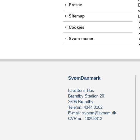
Presse
D
v
Sitemap
D
Cookies
Svøm mener
SvømDanmark
Idrættens Hus
Brøndby Stadion 20
2605 Brøndby
Telefon: 4344 0102
E-mail:
svoem@svoem.dk
CVR-nr.: 10203813