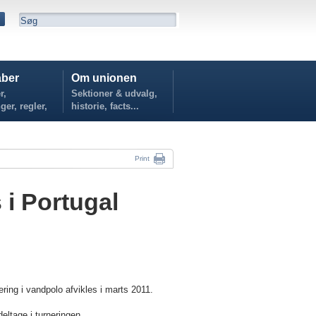
ber
Om unionen
r,
Sektioner & udvalg,
ger, regler,
historie, facts...
...
Print
 i Portugal
ering i vandpolo afvikles i marts 2011.
deltage i turneringen.