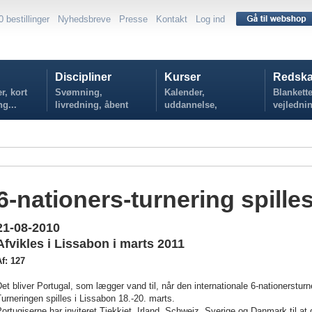
0 bestillinger
Nyhedsbreve
Presse
Kontakt
Log ind
Discipliner
Kurser
Redska
r, kort
Svømning,
Kalender,
Blankette
ng...
livredning, åbent
uddannelse,
vejlednin
vand...
tilmelding...
politikker
6-nationers-turnering spilles
21-08-2010
Afvikles i Lissabon i marts 2011
f: 127
et bliver Portugal, som lægger vand til, når den internationale 6-nationersturn
urneringen spilles i Lissabon 18.-20. marts.
ortugiserne har inviteret Tjekkiet, Irland, Schweiz, Sverige og Danmark til at 