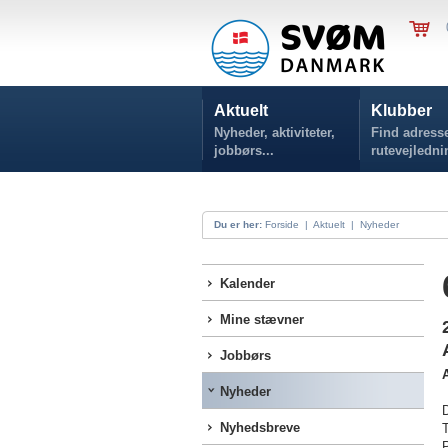
Aktuelt
Klubber
Nyheder, aktiviteter,
Find adresse
jobbørs...
rutevejledni
Du er her:
Forside
|
Aktuelt
|
Nyheder
Kalender
Mine stævner
Jobbørs
A
Nyheder
D
Nyhedsbreve
T
P