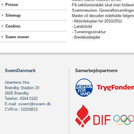
Presse
På sektionsmødet skal man forbered
Svømmeunion. Generalforsamlingen fi
Sitemap
Mødet vil desuden indeholde følgen
- Aktivitetsplan for 2010/2011
Cookies
- Landshold
- Turneringsstruktur
Svøm mener
- Breddearbejdet
SvømDanmark
Samarbejdspartnere
Idrættens Hus
Brøndby Stadion 20
2605 Brøndby
Telefon: 4344 0102
E-mail:
svoem@svoem.dk
CVR-nr.: 10203813