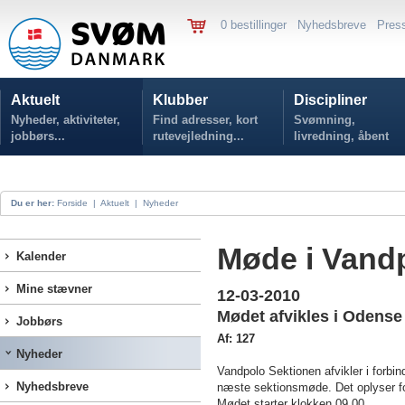
0 bestillinger
Nyhedsbreve
Pres
Aktuelt
Klubber
Discipliner
Nyheder, aktiviteter,
Find adresser, kort
Svømning,
jobbørs...
rutevejledning...
livredning, åbent
vand...
Du er her:
Forside
|
Aktuelt
|
Nyheder
Møde i Vand
Kalender
Mine stævner
12-03-2010
Mødet afvikles i Odense
Jobbørs
Af: 127
Nyheder
Vandpolo Sektionen afvikler i forb
Nyhedsbreve
næste sektionsmøde. Det oplyser f
Mødet starter klokken 09.00.