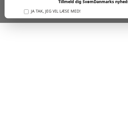
Tillmeld dig SvømDanmarks nyhed
JA TAK, JEG VIL LÆSE MED!
Vi er forpligtet til at beskytte og respektere dit privatl
personlige oplysninger til at administrere din kont
tjenester.
Plask! Nu er du klar til at læs