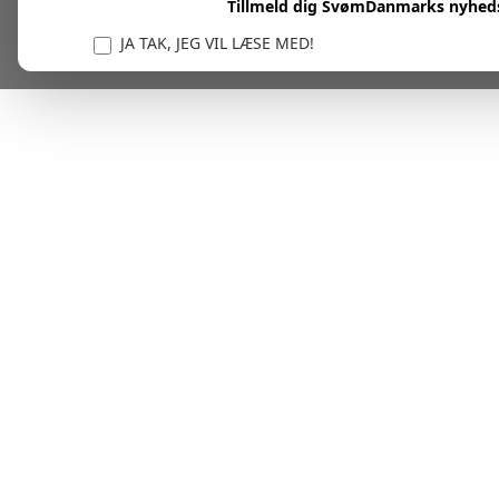
Tillmeld dig SvømDanmarks nyhed
JA TAK, JEG VIL LÆSE MED!
Vi er forpligtet til at beskytte og respektere dit privatl
personlige oplysninger til at administrere din kont
tjenester.
Plask! Nu er du klar til at læs