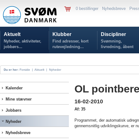
0 bestillinger
Nyhedsbreve
Pres
Aktuelt
Klubber
Discipliner
Nyheder, aktiviteter,
Find adresser, kort
Svømning,
jobbørs...
rutevejledning...
livredning, åbent
vand...
Du er her:
Forside
|
Aktuelt
|
Nyheder
OL pointber
Kalender
Mine stævner
16-02-2010
Af: 35
Jobbørs
Programmet, der automatisk udregn
Nyheder
gennemsnitlig udviklingskurve, er nu
Nyhedsbreve