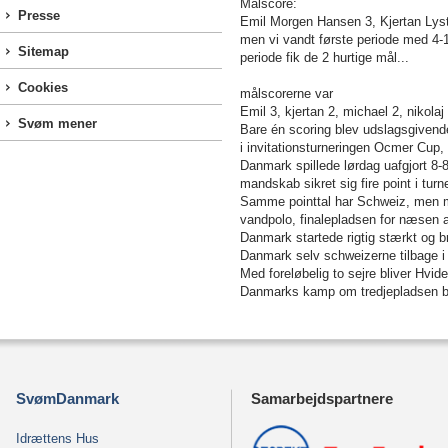
Målscore:
Presse
Emil Morgen Hansen 3, Kjertan Lyste
men vi vandt første periode med 4-
Sitemap
periode fik de 2 hurtige mål...
Cookies
målscorerne var
Emil 3, kjertan 2, michael 2, nikolaj
Svøm mener
Bare én scoring blev udslagsgivend
i invitationsturneringen Ocmer Cup,
Danmark spillede lørdag uafgjort 8
mandskab sikret sig fire point i turn
Samme pointtal har Schweiz, men 
vandpolo, finalepladsen for næsen 
Danmark startede rigtig stærkt og b
Danmark selv schweizerne tilbage i
Med foreløbelig to sejre bliver Hvi
Danmarks kamp om tredjepladsen bl
SvømDanmark
Samarbejdspartnere
Idrættens Hus