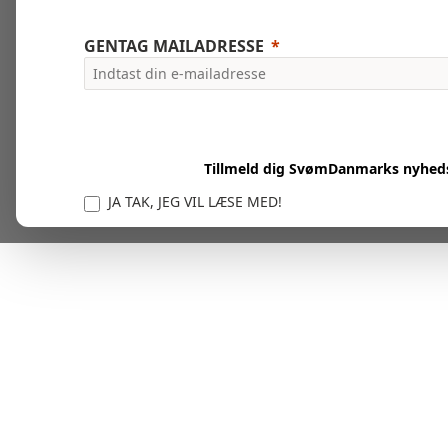
GENTAG MAILADRESSE
Tillmeld dig SvømDanmarks nyhed
JA TAK, JEG VIL LÆSE MED!
Vi er forpligtet til at beskytte og respektere dit privatl
personlige oplysninger til at administrere din kont
tjenester.