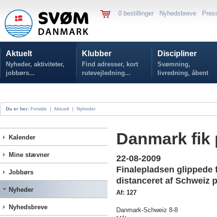
0 bestillinger
Nyhedsbreve
Pres
Aktuelt
Klubber
Discipliner
Nyheder, aktiviteter,
Find adresser, kort
Svømning,
jobbørs...
rutevejledning...
livredning, åbent
vand...
Du er her:
Forside
|
Aktuelt
|
Nyheder
Danmark fik
Kalender
Mine stævner
22-08-2009
Finalepladsen glippede 
Jobbørs
distanceret af Schweiz 
Nyheder
Af: 127
Nyhedsbreve
Danmark-Schweiz 8-8