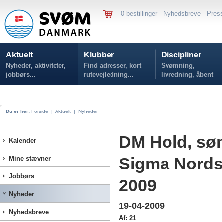
0 bestillinger
Nyhedsbreve
Pres
Aktuelt
Klubber
Discipliner
Nyheder, aktiviteter,
Find adresser, kort
Svømning,
jobbørs...
rutevejledning...
livredning, åbent
vand...
Du er her:
Forside
|
Aktuelt
|
Nyheder
DM Hold, søn
Kalender
Sigma Nords
Mine stævner
Jobbørs
2009
Nyheder
19-04-2009
Nyhedsbreve
Af: 21