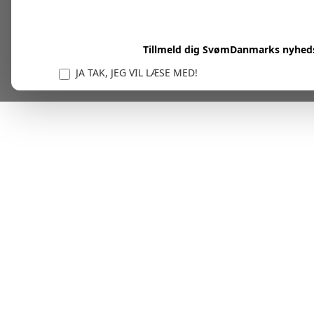
Tillmeld dig SvømDanmarks nyhed
JA TAK, JEG VIL LÆSE MED!
Vi er forpligtet til at beskytte og respektere dit privatl
personlige oplysninger til at administrere din kont
tjenester.