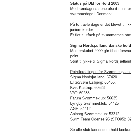
Status på DM for Hold 2009
Med søndagens sene afsnit i hus er 
svømmedage i Danmark.
På to travle dage er det blevet til
juniorrekorder.
Et flot slutfacit på svømmernes stæ
Sigma Nordsjælland danske hold
Mesterskabet 2009 går til de fors
point.
Stort tillykke til Sigma Nordsjælland
Pointfordelingen for Svømmeligaen:
Sigma Nordsjælland: 67420
EliteSvøm Esbjerg: 65466.
Kvik Kastrup: 60523
VAT: 60238
Farum Svømmeklub: 56635
Lyngby Svømmeklub: 54425
AGF: 54412
Aalborg Svømmeklub: 53312
Swim Team Odense 95 (STO95): 3
Se alle slutplaceringer i hold-kon