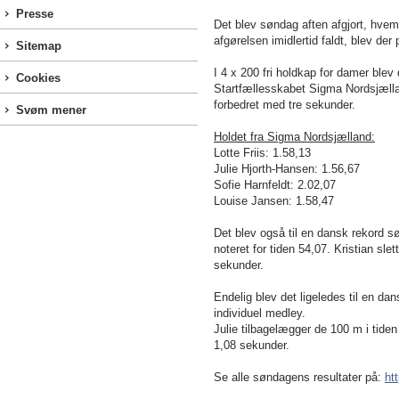
Presse
Det blev søndag aften afgjort, hve
afgørelsen imidlertid faldt, blev der
Sitemap
I 4 x 200 fri holdkap for damer blev 
Cookies
Startfællesskabet Sigma Nordsjællan
forbedret med tre sekunder.
Svøm mener
Holdet fra Sigma Nordsjælland:
Lotte Friis: 1.58,13
Julie Hjorth-Hansen: 1.56,67
Sofie Harnfeldt: 2.02,07
Louise Jansen: 1.58,47
Det blev også til en dansk rekord s
noteret for tiden 54,07. Kristian s
sekunder.
Endelig blev det ligeledes til en da
individuel medley.
Julie tilbagelægger de
100 m
i tiden
1,08 sekunder.
Se alle søndagens resultater på:
ht