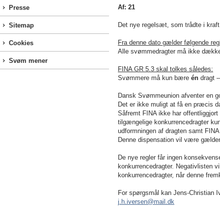
Af: 21
Presse
Det nye regelsæt, som trådte i kraf
Sitemap
Fra denne dato gælder følgende regl
Cookies
Alle svømmedragter må ikke dække n
Svøm mener
FINA GR 5.3 skal tolkes således:
Svømmere må kun bære
én
dragt 
Dansk Svømmeunion afventer en god
Det er ikke muligt at få en præcis 
Såfremt FINA ikke har offentliggjort
tilgængelige konkurrencedragter kun
udformningen af dragten samt FINA 
Denne dispensation vil være gældend
De nye regler får ingen konsekve
konkurrencedragter. Negativlisten 
konkurrencedragter, når denne fre
For spørgsmål kan
Jens-Christian I
j.h.iversen@mail.dk