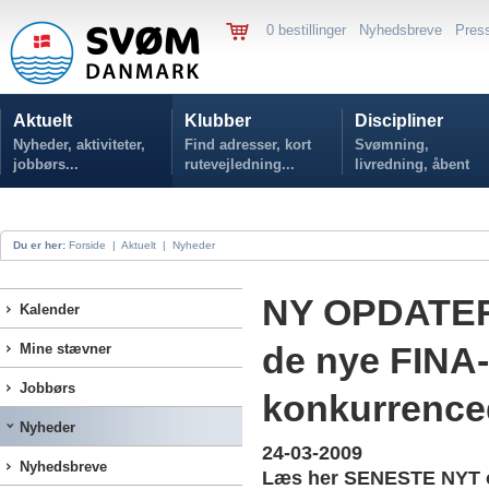
0 bestillinger
Nyhedsbreve
Pres
Aktuelt
Klubber
Discipliner
Nyheder, aktiviteter,
Find adresser, kort
Svømning,
jobbørs...
rutevejledning...
livredning, åbent
vand...
Du er her:
Forside
|
Aktuelt
|
Nyheder
NY OPDATER
Kalender
de nye FINA-
Mine stævner
Jobbørs
konkurrence
Nyheder
24-03-2009
Nyhedsbreve
Læs her SENESTE NYT o