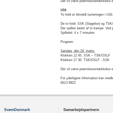
Der vil være præmieoverrækkelse e
U16
To hold er tilmeldt turneringen i U16
De to hold: SSK (Slagelse) og TS
Der spilles bedst af to kampe. Ved p
Spilletid: 4 x 7 minutter.
Program:
Søndag, den 29. marts:
Klokken 12.45: SSK – TSK/OSLF
Klokken 17.30: TSK/OSLF - SSK
Der vil være præmieoverrækkelse e
For yderligere information kan me
6613 8922.
SvømDanmark
Samarbejdspartnere