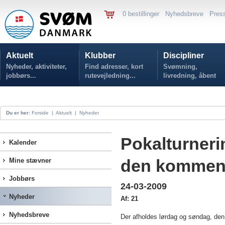
0 bestillinger
Nyhedsbreve
Pres
Aktuelt
Klubber
Discipliner
Nyheder, aktiviteter,
Find adresser, kort
Svømning,
jobbørs...
rutevejledning...
livredning, åbent
vand...
Du er her:
Forside
|
Aktuelt
|
Nyheder
Pokalturneri
Kalender
den kommen
Mine stævner
Jobbørs
24-03-2009
Nyheder
Af: 21
Nyhedsbreve
Der afholdes lørdag og søndag, den 