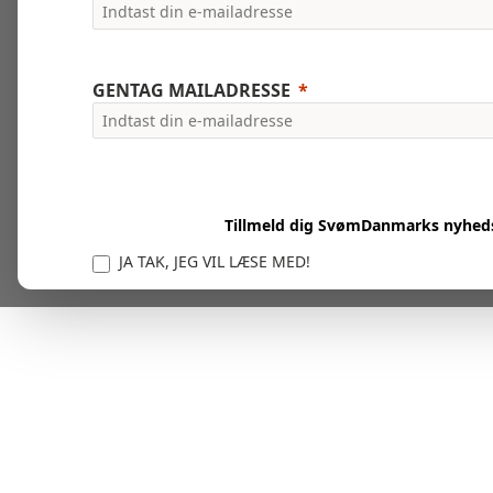
GENTAG MAILADRESSE
Tillmeld dig SvømDanmarks nyhed
JA TAK, JEG VIL LÆSE MED!
Vi er forpligtet til at beskytte og respektere dit privatl
personlige oplysninger til at administrere din kont
tjenester.