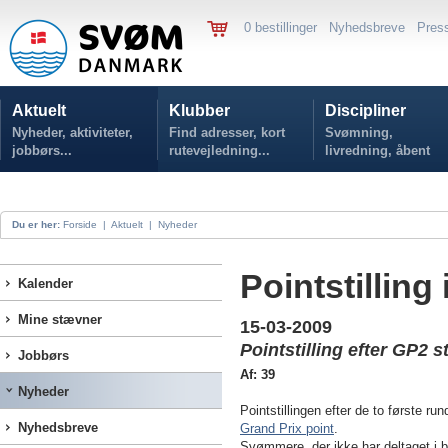
0 bestillinger
Nyhedsbreve
Pres
Aktuelt
Klubber
Discipliner
Nyheder, aktiviteter,
Find adresser, kort
Svømning,
jobbørs...
rutevejledning...
livredning, åbent
vand...
Du er her:
Forside
|
Aktuelt
|
Nyheder
Pointstilling
Kalender
Mine stævner
15-03-2009
Pointstilling efter GP2 
Jobbørs
Af: 39
Nyheder
Pointstillingen efter de to første r
Nyhedsbreve
Grand Prix point
.
Svømmere, der ikke har deltaget i b