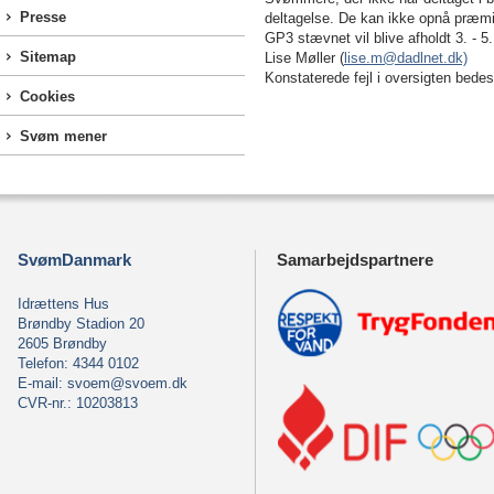
Presse
deltagelse. De kan ikke opnå præmie
GP3 stævnet vil blive afholdt 3. - 5
Sitemap
Lise Møller (
lise.m@dadlnet.dk)
Konstaterede fejl i oversigten bede
Cookies
Svøm mener
SvømDanmark
Samarbejdspartnere
Idrættens Hus
Brøndby Stadion 20
2605 Brøndby
Telefon: 4344 0102
E-mail:
svoem@svoem.dk
CVR-nr.: 10203813