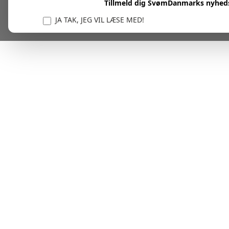
Tillmeld dig SvømDanmarks nyhed
JA TAK, JEG VIL LÆSE MED!
Vi er forpligtet til at beskytte og respektere dit privatl
personlige oplysninger til at administrere din kont
tjenester.
Plask! Nu er du klar til at læs