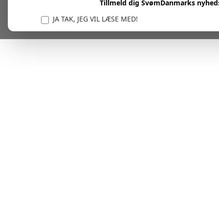
Tillmeld dig SvømDanmarks nyhed
JA TAK, JEG VIL LÆSE MED!
Vi er forpligtet til at beskytte og respektere dit privatl
personlige oplysninger til at administrere din kont
tjenester.
Plask! Nu er du klar til at læs