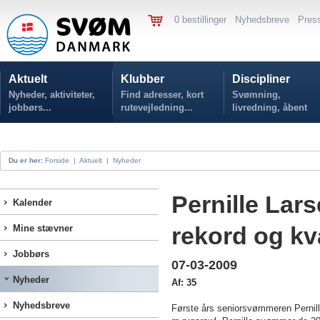
0 bestillinger
Nyhedsbreve
Pres
Aktuelt
Klubber
Discipliner
Nyheder, aktiviteter,
Find adresser, kort
Svømning,
jobbørs...
rutevejledning...
livredning, åbent
vand...
Du er her:
Forside
|
Aktuelt
|
Nyheder
Pernille Lar
Kalender
rekord og kva
Mine stævner
Jobbørs
07-03-2009
Nyheder
Af: 35
Nyhedsbreve
Første års seniorsvømmeren
Pernil