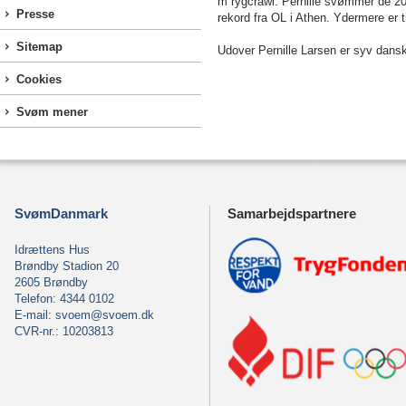
m
rygcrawl. Pernille svømmer de
2
Presse
rekord fra OL i Athen. Ydermere er t
Sitemap
Udover
Pernille Larsen
er syv dansk
Cookies
Svøm mener
SvømDanmark
Samarbejdspartnere
Idrættens Hus
Brøndby Stadion 20
2605 Brøndby
Telefon: 4344 0102
E-mail:
svoem@svoem.dk
CVR-nr.: 10203813