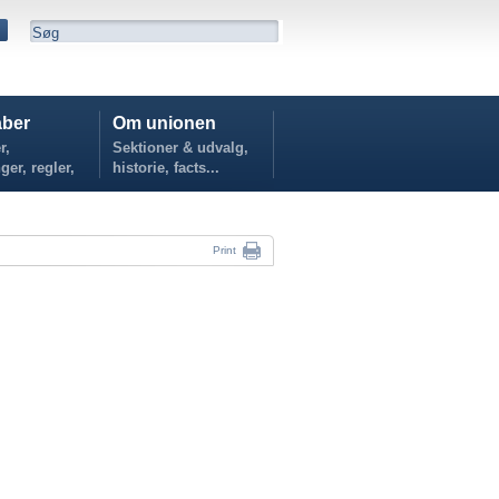
ber
Om unionen
r,
Sektioner & udvalg,
ger, regler,
historie, facts...
...
Print