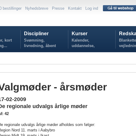
0 bestillinger
Nyhedsbreve
Presse
Kontakt
Log ind
Discipliner
Kurser
Redska
r, kort
Svømning,
Kalender,
Blankette
ng...
livredning, åbent
uddannelse,
vejlednin
vand...
tilmelding...
politikker
Valgmøder - årsmøder
17-02-2009
De regionale udvalgs årlige møder
f: 42
e regionale udvalgs årlige møder afholdes som følger:
Region Nord 11. marts i Aabybro
egion Midt 19. marts i Ikast