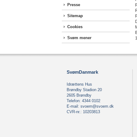
Presse
R
Sitemap
D
Cookies
Svøm mener
SvømDanmark
Idrættens Hus
Brøndby Stadion 20
2605 Brøndby
Telefon: 4344 0102
E-mail:
svoem@svoem.dk
CVR-nr.: 10203813