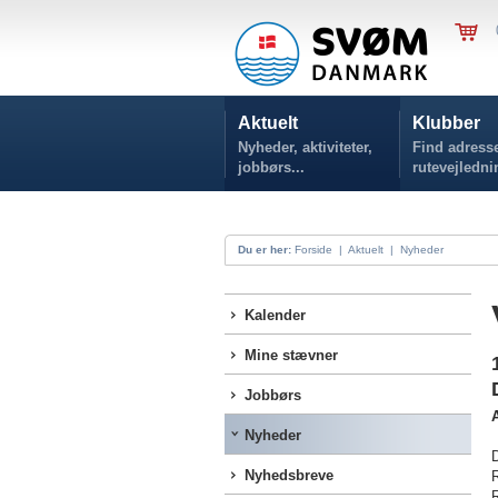
Aktuelt
Klubber
Nyheder, aktiviteter,
Find adresse
jobbørs...
rutevejledni
Du er her:
Forside
|
Aktuelt
|
Nyheder
Kalender
Mine stævner
Jobbørs
A
Nyheder
D
Nyhedsbreve
R