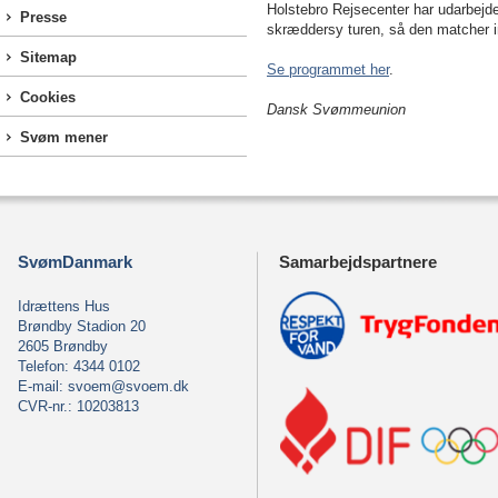
Holstebro Rejsecenter har udarbejdet
Presse
skræddersy turen, så den matcher i
Sitemap
Se programmet her
.
Cookies
Dansk Svømmeunion
Svøm mener
SvømDanmark
Samarbejdspartnere
Idrættens Hus
Brøndby Stadion 20
2605 Brøndby
Telefon: 4344 0102
E-mail:
svoem@svoem.dk
CVR-nr.: 10203813