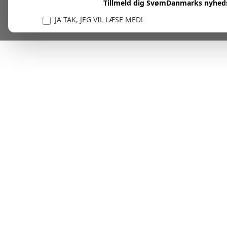
Tillmeld dig SvømDanmarks nyhed
JA TAK, JEG VIL LÆSE MED!
Vi er forpligtet til at beskytte og respektere dit privatl
personlige oplysninger til at administrere din kont
tjenester.
Plask! Nu er du klar til at læs