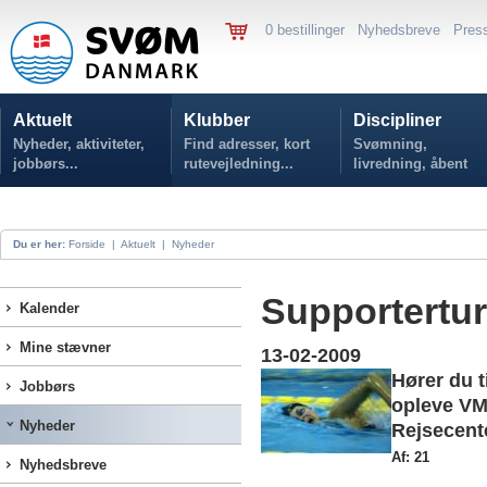
0 bestillinger
Nyhedsbreve
Pres
Aktuelt
Klubber
Discipliner
Nyheder, aktiviteter,
Find adresser, kort
Svømning,
jobbørs...
rutevejledning...
livredning, åbent
vand...
Du er her:
Forside
|
Aktuelt
|
Nyheder
Supportertur
Kalender
Mine stævner
13-02-2009
Hører du t
Jobbørs
opleve VM 
Nyheder
Rejsecent
Af: 21
Nyhedsbreve