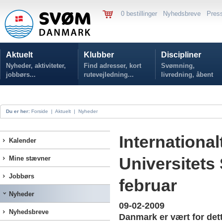
0 bestillinger
Nyhedsbreve
Pres
Aktuelt
Klubber
Discipliner
Nyheder, aktiviteter,
Find adresser, kort
Svømning,
jobbørs...
rutevejledning...
livredning, åbent
vand...
Du er her:
Forside
|
Aktuelt
|
Nyheder
Internationa
Kalender
Universitets
Mine stævner
Jobbørs
februar
Nyheder
09-02-2009
Nyhedsbreve
Danmark er vært for dett