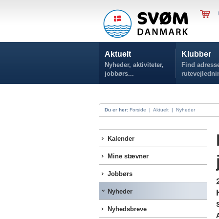
Aktuelt
Klubber
Nyheder, aktiviteter,
Find adresse
jobbørs...
rutevejledni
Du er her:
Forside
|
Aktuelt
|
Nyheder
Kalender
Mine stævner
Jobbørs
Nyheder
Nyhedsbreve
A