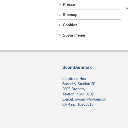
Presse
R
Sitemap
Cookies
Svøm mener
SvømDanmark
Idrættens Hus
Brøndby Stadion 20
2605 Brøndby
Telefon: 4344 0102
E-mail:
svoem@svoem.dk
CVR-nr.: 10203813