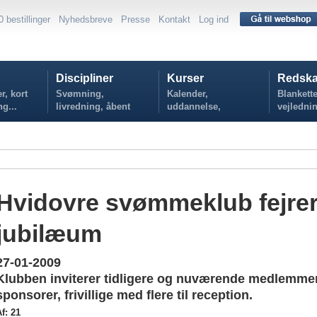
0 bestillinger
Nyhedsbreve
Presse
Kontakt
Log ind
Discipliner
Kurser
Redska
r, kort
Svømning,
Kalender,
Blankette
ng...
livredning, åbent
uddannelse,
vejlednin
vand...
tilmelding...
politikker
Hvidovre svømmeklub fejrer
jubilæum
27-01-2009
Klubben inviterer tidligere og nuværende medlemmer
sponsorer, frivillige med flere til reception.
f: 21