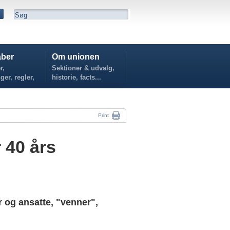
ber
Om unionen
r,
Sektioner & udvalg,
ger, regler,
historie, facts...
...
Print
 40 års
 og ansatte, "venner",