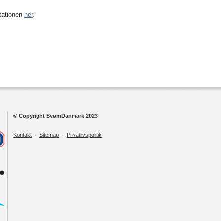
itationen
her
.
© Copyright SvømDanmark 2023
Kontakt
·
Sitemap
·
Privatlivspolitik