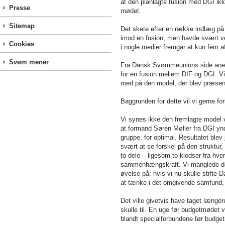
at den planlagte fusion med DGI ik
Presse
mødet.
Sitemap
Det skete efter en række indlæg p
imod en fusion, men havde svært ved 
Cookies
i nogle medier fremgår at kun fem a
Svøm mener
Fra Dansk Svømmeunions side anerk
for en fusion mellem DIF og DGI. Vi 
med på den model, der blev præsent
Baggrunden for dette vil vi gerne 
Vi synes ikke den fremlagte model va
at formand Søren Møller fra DGI ynd
gruppe, for optimal. Resultatet ble
svært at se forskel på den struktu
to dele – ligesom to klodser fra hve
sammenhængskraft. Vi manglede den 
øvelse på: hvis vi nu skulle stifte 
at tænke i det omgivende samfund, 
Det ville givetvis have taget læng
skulle til. En uge før budgetmødet va
blandt specialforbundene før budget