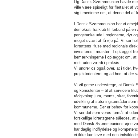
Og Dansk Svømmeunion havde meget t
ville være spiseligt for flertallet 
sig i medierne om, at denne del af f
I Dansk Svømmeunion har vi arbejdet 
demokrati fra klub til forbund på en 
pengetanke ude i regionerne, dyr og 
meget svært at få øje på. Vi ser he
Idrættens Huse med regionale direkt
investeres i mursten. I oplægget fr
bemærkningerne i oplægget om, at sp
reelt uden værdi i praksis.
Vi undrer os også over, at i tider, 
projektorienteret og ad-hoc, at der va
Vi vil gerne understrege, at Dansk
og konsulenter – til at servicere k
rådgivning: jura, moms, skat, foreni
udvikling af satsningsområder som i
kommunerne. Der er behov for koordi
Vi ser det som vores formål at udbr
forskellige idrætsgrene således, at v
med Dansk Svømmeunions øjne være ø
har daglig indflydelse og kompetence
vi ikke kan leve med den indvikled