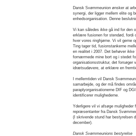
Dansk Svømmeunion ønsker at arbejde
synergi
,
der ligger mellem elite og 
enhedsorganisation. Denne beslutni
Vi kan således ikke gå ind for den 
erklære fusionen for stendød, fordi 
hver vores ringhjørne. Vi vil gerne
Ting tager tid, fusionstankerne me
en realitet i 2007. Det behøver ikke
fornærmede mine bort og i stedet f
organisationsstruktur, det forsøger v
idrætsudøvere, at erklære en fremti
I mellemtiden vil Dansk Svømmeunio
samarbejde, og der må findes område
paraplyorganisationerne DIF og DGI 
identificerer mulighederne.
Yderligere vil vi afsøge mulighede
repræsentanter fra Dansk Svømmeun
(I skrivende stund har bestyrelsen
december).
Dansk Svømmeunions bestyrelse