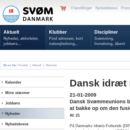
0 bestillinger
Nyhedsbreve
Pres
Aktuelt
Klubber
Discipliner
Nyheder, aktiviteter,
Find adresser, kort
Svømning,
jobbørs...
rutevejledning...
livredning, åbent
vand...
Du er her:
Forside
|
Aktuelt
|
Nyheder
Dansk idræt
Kalender
Mine stævner
21-01-2009
Dansk Svømmeunions bes
Jobbørs
at bakke op om den fusi
Nyheder
Af: 21
Nyhedsbreve
På Danmarks Idræts-Forbunds (DIFs