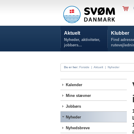
Aktuelt
Klubber
Nyheder, aktiviteter,
Find adresse
jobbørs...
rutevejledni
Du er her:
Forside
|
Aktuelt
|
Nyheder
Kalender
Mine stævner
Jobbørs
Nyheder
Nyhedsbreve