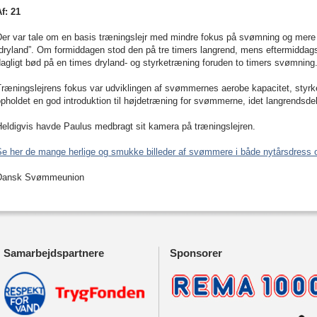
f: 21
Der var tale om en basis træningslejr med mindre fokus på svømning og mere
”dryland”. Om formiddagen stod den på tre timers langrend, mens eftermidda
agligt bød på en times dryland- og styrketræning foruden to timers svømning
ræningslejrens fokus var udviklingen af svømmernes aerobe kapacitet, styrke
pholdet en god introduktion til højdetræning for svømmerne, idet langrendsdel
Heldigvis havde Paulus medbragt sit kamera på træningslejren.
Se her de mange herlige og smukke billeder af svømmere i både nytårsdress o
Dansk Svømmeunion
Samarbejdspartnere
Sponsorer