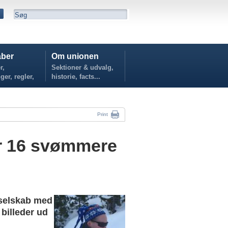
ber
Om unionen
r,
Sektioner & udvalg,
ger, regler,
historie, facts...
...
Print
or 16 svømmere
 selskab med
billeder ud