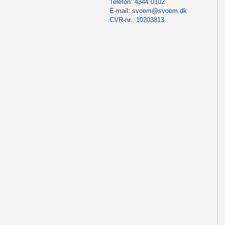
Telefon: 4344 0102
E-mail:
svoem@svoem.dk
CVR-nr.: 10203813