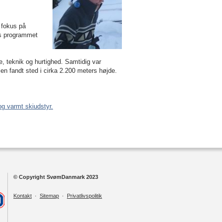
 fokus på
gs programmet
.
, teknik og hurtighed. Samtidig var
en fandt sted i cirka
2.200 meters
højde.
g varmt skiudstyr.
© Copyright SvømDanmark 2023
Kontakt
·
Sitemap
·
Privatlivspolitik