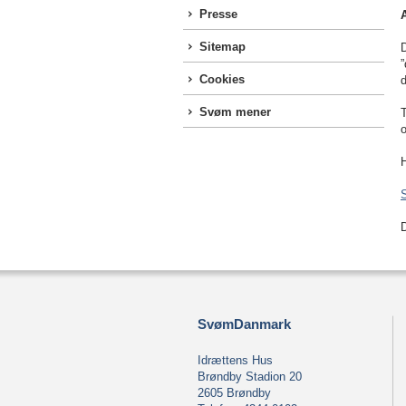
Presse
A
Sitemap
Cookies
d
Svøm mener
T
o
SvømDanmark
Idrættens Hus
Brøndby Stadion 20
2605 Brøndby