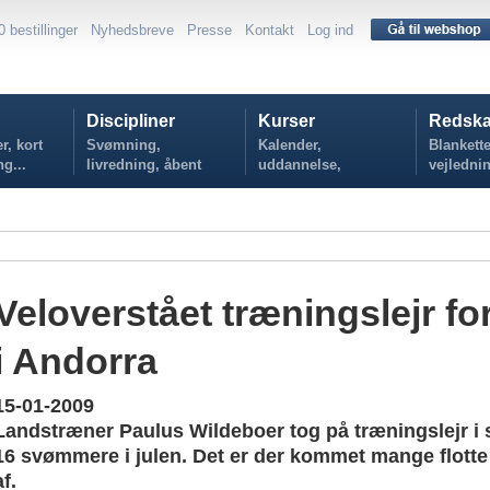
0 bestillinger
Nyhedsbreve
Presse
Kontakt
Log ind
Discipliner
Kurser
Redska
r, kort
Svømning,
Kalender,
Blankette
ng...
livredning, åbent
uddannelse,
vejlednin
vand...
tilmelding...
politikker
Veloverstået træningslejr f
i Andorra
15-01-2009
Landstræner Paulus Wildeboer tog på træningslejr i
16 svømmere i julen. Det er der kommet mange flotte 
af.