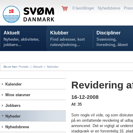
0 bestillinger
Nyhedsbreve
Pres
Aktuelt
Klubber
Discipliner
Nyheder, aktiviteter,
Find adresser, kort
Svømning,
jobbørs...
rutevejledning...
livredning, åbent
vand...
Du er her:
Forside
|
Aktuelt
|
Nyheder
Revidering a
Kalender
Mine stævner
16-12-2008
Af: 35
Jobbørs
Som nogle vil vide, og som diskuter
Nyheder
på en omfattende revidering af udta
annonceret. Det er vigtigt at underst
Nyhedsbreve
stadigvæk er en forventelig 16. plad