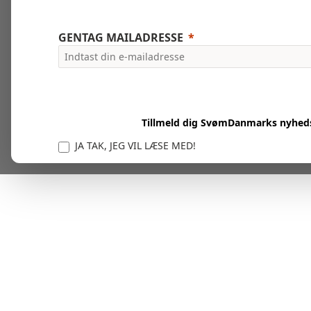
GENTAG MAILADRESSE
Tillmeld dig SvømDanmarks nyhed
JA TAK, JEG VIL LÆSE MED!
Vi er forpligtet til at beskytte og respektere dit privatl
personlige oplysninger til at administrere din kont
tjenester.