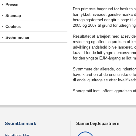
Presse
Den primære baggrund for beslutning
har rykket niveauet ganske markant 
Sitemap
beregningsformel der går tilbage til
2005 og 2007 til grund for udregning
Cookies
Resultatet af arbejdet med at revider
Svøm mener
revidering og offentliggørelsen af kra
udviklingslandshold blive lanceret, o
kravtid for de lidt yngre seniorsvøm
for den yngste EJM-årgang er lidt 
Svømmere der allerede, og indenfor 
have klaret en af de endnu ikke offent
til endelig udtagelse efter kvalifika
Spørgsmål indtil offentliggørelsen af
SvømDanmark
Samarbejdspartnere
Idrættens Hus