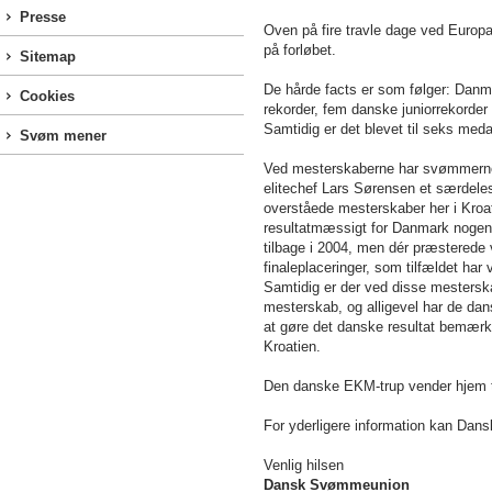
Presse
Oven på fire travle dage ved Europa 
på forløbet.
Sitemap
De hårde facts er som følger: Danm
Cookies
rekorder, fem danske juniorrekorder
Samtidig er det blevet til seks medal
Svøm mener
Ved mesterskaberne har svømmerne 
elitechef Lars Sørensen et særdeles
overståede mesterskaber her i Kroat
resultatmæssigt for Danmark nogen
tilbage i 2004, men dér præsterede
finaleplaceringer, som tilfældet har 
Samtidig er der ved disse mestersk
mesterskab, og alligevel har de da
at gøre det danske resultat bemærke
Kroatien.
Den danske EKM-trup vender hjem 
For yderligere information kan Dan
Venlig hilsen
Dansk Svømmeunion