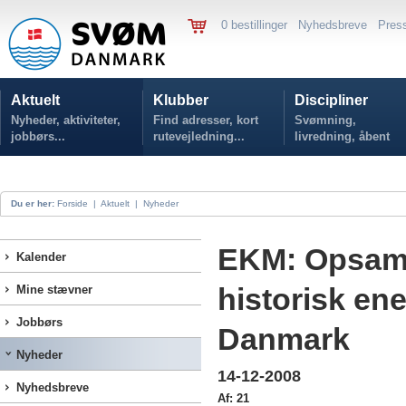
0 bestillinger
Nyhedsbreve
Pres
Aktuelt
Klubber
Discipliner
Nyheder, aktiviteter,
Find adresser, kort
Svømning,
jobbørs...
rutevejledning...
livredning, åbent
vand...
Du er her:
Forside
|
Aktuelt
|
Nyheder
EKM: Opsaml
Kalender
historisk en
Mine stævner
Jobbørs
Danmark
Nyheder
14-12-2008
Nyhedsbreve
Af: 21