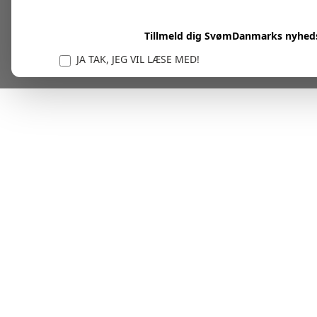
Tillmeld dig SvømDanmarks nyhed
JA TAK, JEG VIL LÆSE MED!
Vi er forpligtet til at beskytte og respektere dit privatl
personlige oplysninger til at administrere din kont
tjenester.