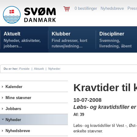
0 bestillinger
Nyhedsbreve
Pres
Aktuelt
Klubber
Discipliner
Nyheder, aktiviteter,
Find adresser, kort
Svømning,
jobbørs...
rutevejledning...
livredning, åbent
vand...
Du er her:
Forside
|
Aktuelt
|
Nyheder
Kravtider ti
Kalender
Mine stævner
10-07-2008
Løbs- og kravtidsfiler er
Jobbørs
Af: 39
Nyheder
Løbs- og kravtidsfiler til Vest -, Ø
Nyhedsbreve
enkelte stævner.