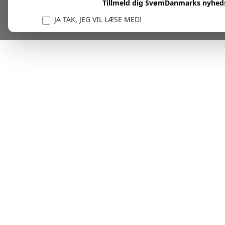
Tillmeld dig SvømDanmarks nyhed
JA TAK, JEG VIL LÆSE MED!
Vi er forpligtet til at beskytte og respektere dit privatl
personlige oplysninger til at administrere din kont
tjenester.
Plask! Nu er du klar til at læs