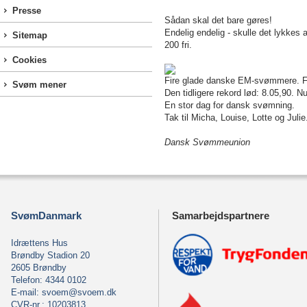
Presse
Sådan skal det bare gøres!
Endelig endelig - skulle det lykkes 
Sitemap
200 fri.
Cookies
Fire glade danske EM-svømmere. F
Svøm mener
Den tidligere rekord lød: 8.05,90. N
En stor dag for dansk svømning.
Tak til Micha, Louise, Lotte og Julie
Dansk Svømmeunion
SvømDanmark
Samarbejdspartnere
Idrættens Hus
Brøndby Stadion 20
2605 Brøndby
Telefon: 4344 0102
E-mail:
svoem@svoem.dk
CVR-nr.: 10203813