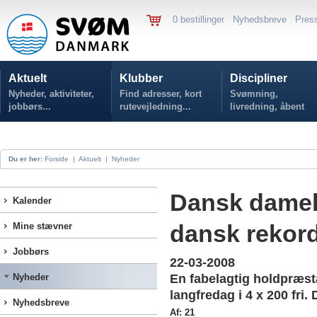
0 bestillinger
Nyhedsbreve
Pres
Aktuelt
Klubber
Discipliner
Nyheder, aktiviteter,
Find adresser, kort
Svømning,
jobbørs...
rutevejledning...
livredning, åbent
vand...
Du er her:
Forside
|
Aktuelt
|
Nyheder
Dansk dameh
Kalender
dansk rekor
Mine stævner
Jobbørs
22-03-2008
Nyheder
En fabelagtig holdpræst
langfredag i 4 x 200 fri.
Nyhedsbreve
Af: 21