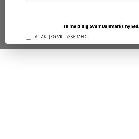
Tillmeld dig SvømDanmarks nyhed
JA TAK, JEG VIL LÆSE MED!
Vi er forpligtet til at beskytte og respektere dit privatl
personlige oplysninger til at administrere din kont
tjenester.