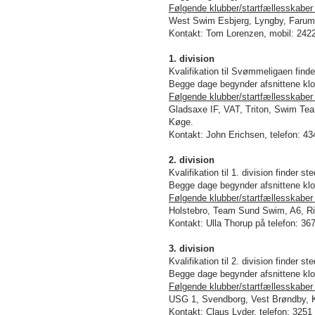
Følgende klubber/startfællesskaber 
West Swim Esbjerg, Lyngby, Farum,
Kontakt: Tom Lorenzen, mobil: 242
1. division
Kvalifikation til Svømmeligaen find
Begge dage begynder afsnittene klo
Følgende klubber/startfællesskaber 
Gladsaxe IF, VAT, Triton, Swim Tea
Køge.
Kontakt: John Erichsen, telefon: 43
2. division
Kvalifikation til 1. division finder 
Begge dage begynder afsnittene klo
Følgende klubber/startfællesskaber 
Holstebro, Team Sund Swim, A6, Ri
Kontakt: Ulla Thorup på telefon: 36
3. division
Kvalifikation til 2. division finder
Begge dage begynder afsnittene klo
Følgende klubber/startfællesskaber 
USG 1, Svendborg, Vest Brøndby, K
Kontakt:
Claus Lyder
, telefon: 3251