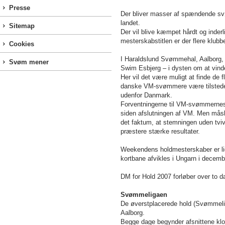
Presse
Der bliver masser af spændende svø
landet.
Sitemap
Der vil blive kæmpet hårdt og inde
mesterskabstitlen er der flere klubb
Cookies
I Haraldslund Svømmehal, Aalborg, 
Svøm mener
Swim Esbjerg – i dysten om at vin
Her vil det være muligt at finde de
danske VM-svømmere være tilstede 
udenfor Danmark.
Forventningerne til VM-svømmernes p
siden afslutningen af VM. Men måske
det faktum, at stemningen uden tviv
præstere stærke resultater.
Weekendens holdmesterskaber er lige
kortbane afvikles i Ungarn i decem
DM for Hold 2007 forløber over to da
Svømmeligaen
De øverstplacerede hold (Svømmelig
Aalborg.
Begge dage begynder afsnittene klo