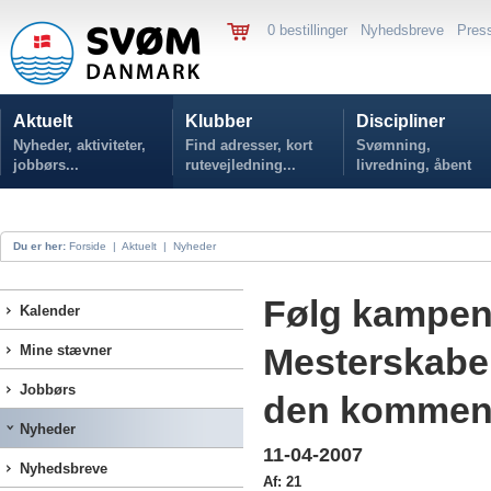
0 bestillinger
Nyhedsbreve
Pres
Aktuelt
Klubber
Discipliner
Nyheder, aktiviteter,
Find adresser, kort
Svømning,
jobbørs...
rutevejledning...
livredning, åbent
vand...
Du er her:
Forside
|
Aktuelt
|
Nyheder
Følg kampe
Kalender
Mesterskaber
Mine stævner
Jobbørs
den kommen
Nyheder
11-04-2007
Nyhedsbreve
Af: 21