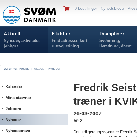
0 bestillinger
Nyhedsbreve
Pres
Aktuelt
Klubber
Discipliner
Nyheder, aktiviteter,
Find adresser, kort
Svømning,
jobbørs...
rutevejledning...
livredning, åbent
vand...
Du er her:
Forside
|
Aktuelt
|
Nyheder
Fredrik Seis
Kalender
træner i KVI
Mine stævner
Jobbørs
26-03-2007
Nyheder
Af: 21
Nyhedsbreve
Den tidligere topsvømmer Fredrik Se