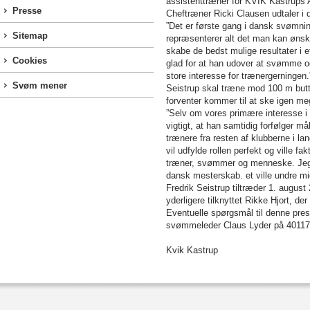
assistenttræner for KVIK Kastrups A
Presse
Cheftræner Ricki Clausen udtaler i 
”Det er første gang i dansk svømni
Sitemap
repræsenterer alt det man kan ønske
skabe de bedst mulige resultater i e
Cookies
glad for at han udover at svømme o
store interesse for trænergerningen.
Svøm mener
Seistrup skal træne mod 100 m butter
forventer kommer til at ske igen meg
”Selv om vores primære interesse i 
vigtigt, at han samtidig forfølger 
trænere fra resten af klubberne i l
vil udfylde rollen perfekt og ville f
træner, svømmer og menneske. Jeg tr
dansk mesterskab. et ville undre mi
Fredrik Seistrup tiltræder 1. august
yderligere tilknyttet Rikke Hjort, d
Eventuelle spørgsmål til denne pres
svømmeleder Claus Lyder på 40117
Kvik Kastrup