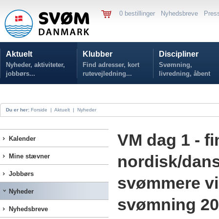
0 bestillinger
Nyhedsbreve
Pres
Aktuelt
Klubber
Discipliner
Nyheder, aktiviteter,
Find adresser, kort
Svømning,
jobbørs...
rutevejledning...
livredning, åbent
vand...
Du er her:
Forside
|
Aktuelt
|
Nyheder
VM dag 1 - f
Kalender
nordisk/dans
Mine stævner
Jobbørs
svømmere vide
Nyheder
svømning 2
Nyhedsbreve