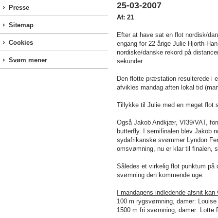
25-03-2007
Presse
Af: 21
Sitemap
Efter at have sat en flot nordisk/da
Cookies
engang for 22-årige Julie Hjorth-Ha
nordiske/danske rekord på distancen
Svøm mener
sekunder.
Den flotte præstation resulterede i 
afvikles mandag aften lokal tid (ma
Tillykke til Julie med en meget flo
Også Jakob Andkjær, VI39/VAT, formå
butterfly. I semifinalen blev Jakob 
sydafrikanske svømmer Lyndon Fern
omsvømning, nu er klar til finalen,
Således et virkelig flot punktum på
svømning den kommende uge.
I mandagens indledende afsnit kan 
100 m
rygsvømning, damer: Louise
1500 m
fri svømning, damer: Lotte F