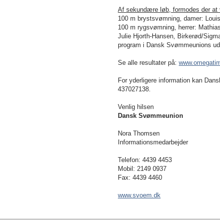
Af sekundære løb, formodes der at v
100 m
brystsvømning, damer: Louis
100 m
rygsvømning, herrer: Mathia
Julie Hjorth-Hansen, Birkerød/Sigma, 
program i Dansk Svømmeunions udse
Se alle resultater på:
www.omegatim
For yderligere information kan Da
437027138.
Venlig hilsen
Dansk Svømmeunion
Nora Thomsen
Informationsmedarbejder
Telefon: 4439 4453
Mobil: 2149 0937
Fax: 4439 4460
www.svoem.dk