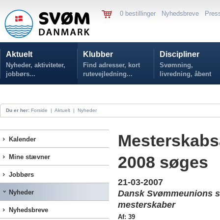
0 bestillinger
Nyhedsbreve
Pres
Aktuelt
Klubber
Discipliner
Nyheder, aktiviteter,
Find adresser, kort
Svømning,
jobbørs...
rutevejledning...
livredning, åbent
vand...
Du er her:
Forside
|
Aktuelt
|
Nyheder
Mesterskabsa
Kalender
2008 søges
Mine stævner
Jobbørs
21-03-2007
Nyheder
Dansk Svømmeunions sv
mesterskaber
Nyhedsbreve
Af: 39