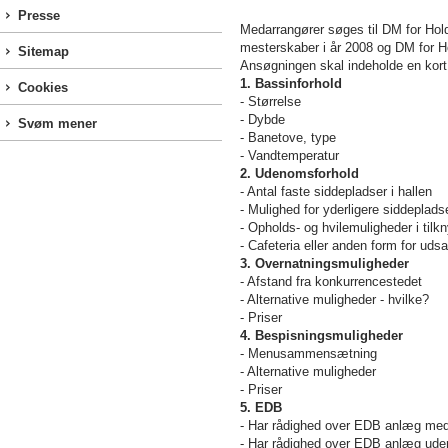
Presse
Medarrangører søges til DM for Hol
mesterskaber i år 2008 og DM for 
Sitemap
Ansøgningen skal indeholde en kort 
1. Bassinforhold
Cookies
- Størrelse
- Dybde
Svøm mener
- Banetove, type
- Vandtemperatur
2. Udenomsforhold
- Antal faste siddepladser i hallen
- Mulighed for yderligere siddepladse
- Opholds- og hvilemuligheder i tilkny
- Cafeteria eller anden form for udsa
3. Overnatningsmuligheder
- Afstand fra konkurrencestedet
- Alternative muligheder - hvilke?
- Priser
4. Bespisningsmuligheder
- Menusammensætning
- Alternative muligheder
- Priser
5. EDB
- Har rådighed over EDB anlæg me
- Har rådighed over EDB anlæg ude