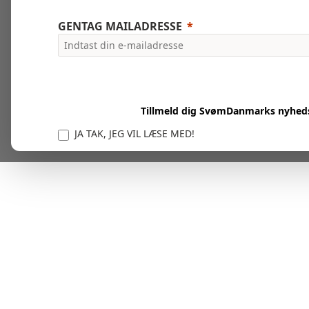
GENTAG MAILADRESSE
Tillmeld dig SvømDanmarks nyhed
JA TAK, JEG VIL LÆSE MED!
Vi er forpligtet til at beskytte og respektere dit privatl
personlige oplysninger til at administrere din kont
tjenester.