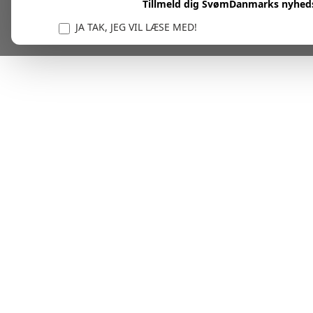
Tillmeld dig SvømDanmarks nyhed
JA TAK, JEG VIL LÆSE MED!
Vi er forpligtet til at beskytte og respektere dit privatl
personlige oplysninger til at administrere din kont
tjenester.
Plask! Nu er du klar til at læs