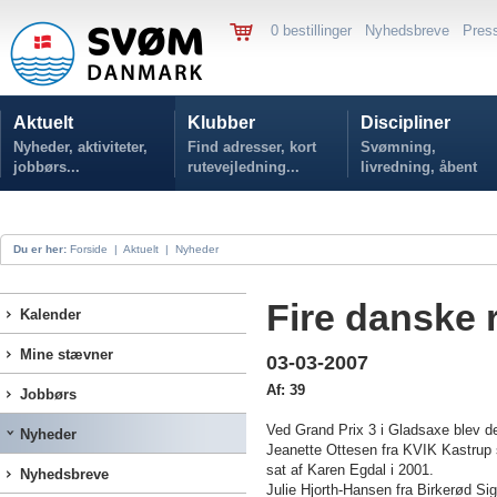
0 bestillinger
Nyhedsbreve
Pres
Aktuelt
Klubber
Discipliner
Nyheder, aktiviteter,
Find adresser, kort
Svømning,
jobbørs...
rutevejledning...
livredning, åbent
vand...
Du er her:
Forside
|
Aktuelt
|
Nyheder
Fire danske 
Kalender
Mine stævner
03-03-2007
Af: 39
Jobbørs
Ved Grand Prix 3 i Gladsaxe blev de
Nyheder
Jeanette Ottesen fra KVIK Kastrup 
sat af Karen Egdal i 2001.
Nyhedsbreve
Julie Hjorth-Hansen fra Birkerød Si