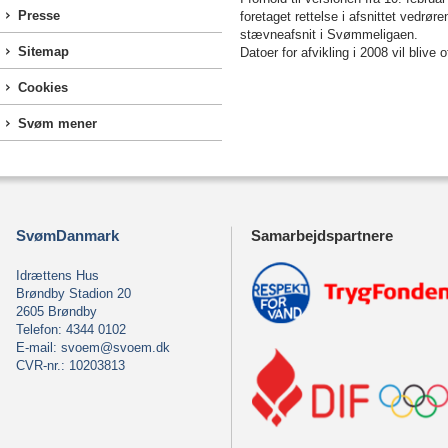
Presse
foretaget rettelse i afsnittet vedrøre
stævneafsnit i Svømmeligaen.
Sitemap
Datoer for afvikling i 2008 vil bliv
Cookies
Svøm mener
SvømDanmark
Samarbejdspartnere
Idrættens Hus
Brøndby Stadion 20
2605 Brøndby
Telefon: 4344 0102
E-mail:
svoem@svoem.dk
CVR-nr.: 10203813