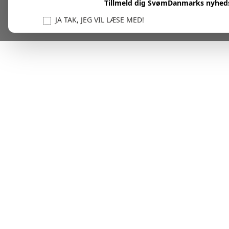
Tillmeld dig SvømDanmarks nyhed
JA TAK, JEG VIL LÆSE MED!
Vi er forpligtet til at beskytte og respektere dit privatl
personlige oplysninger til at administrere din kont
tjenester.
Plask! Nu er du klar til at læs