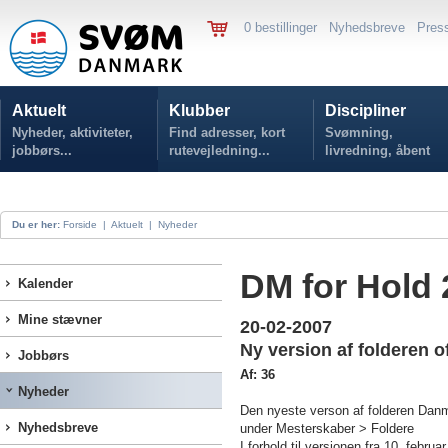
0 bestillinger
Nyhedsbreve
Pres
Aktuelt
Klubber
Discipliner
Nyheder, aktiviteter,
Find adresser, kort
Svømning,
jobbørs...
rutevejledning...
livredning, åbent
vand...
Du er her:
Forside
|
Aktuelt
|
Nyheder
DM for Hold 
Kalender
Mine stævner
20-02-2007
Ny version af folderen of
Jobbørs
Af: 36
Nyheder
Den nyeste verson af folderen Dan
Nyhedsbreve
under Mesterskaber > Foldere
I forhold til versionen fra 10. februa