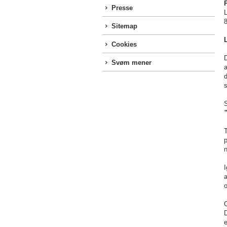
Presse
Sitemap
Cookies
D
Svøm mener
a
d
s
T
p
n
I
a
o
O
D
e