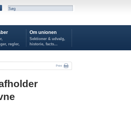
ber
Om unionen
r,
Sektioner & udvalg,
ger, regler,
historie, facts...
...
Print
afholder
ævne