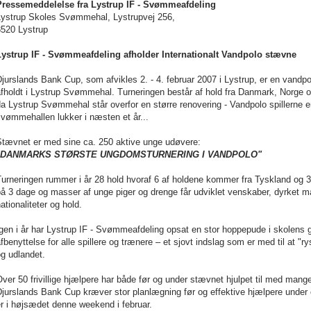
Pressemeddelelse fra Lystrup IF - Svømmeafdeling
Lystrup Skoles Svømmehal, Lystrupvej 256,
8520 Lystrup
Lystrup IF - Svømmeafdeling afholder Internationalt Vandpolo stævne
jurslands Bank Cup, som afvikles 2. - 4. februar 2007 i Lystrup, er en vandpol
fholdt i Lystrup Svømmehal. Turneringen består af hold fra Danmark, Norge og 
a Lystrup Svømmehal står overfor en større renovering - Vandpolo spillerne er
vømmehallen lukker i næsten et år...
Stævnet er med sine ca. 250 aktive unge udøvere:
"DANMARKS STØRSTE UNGDOMSTURNERING I VANDPOLO"
urneringen rummer i år 28 hold hvoraf 6 af holdene kommer fra Tyskland og 3
å 3 dage og masser af unge piger og drenge får udviklet venskaber, dyrket m
ationaliteter og hold.
gen i år har Lystrup IF - Svømmeafdeling opsat en stor hoppepude i skolens g
fbenyttelse for alle spillere og trænere – et sjovt indslag som er med til at "
g udlandet.
ver 50 frivillige hjælpere har både før og under stævnet hjulpet til med man
jurslands Bank Cup kræver stor planlægning før og effektive hjælpere under og
r i højsædet denne weekend i februar.