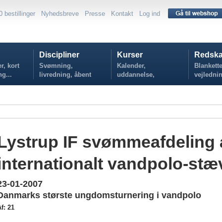
0 bestillinger
Nyhedsbreve
Presse
Kontakt
Log ind
Discipliner
Kurser
Redska
r, kort
Svømning,
Kalender,
Blankette
ng...
livredning, åbent
uddannelse,
vejlednin
vand...
tilmelding...
politikker
Lystrup IF svømmeafdeling 
internationalt vandpolo-st
23-01-2007
Danmarks største ungdomsturnering i vandpolo
f: 21