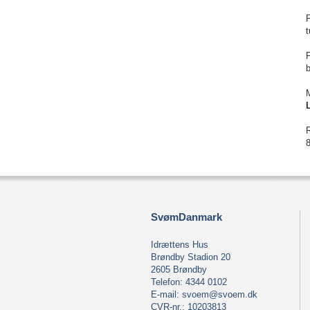
P
t
F
b
M
SvømDanmark
Idrættens Hus
Brøndby Stadion 20
2605 Brøndby
Telefon: 4344 0102
E-mail:
svoem@svoem.dk
CVR-nr.: 10203813