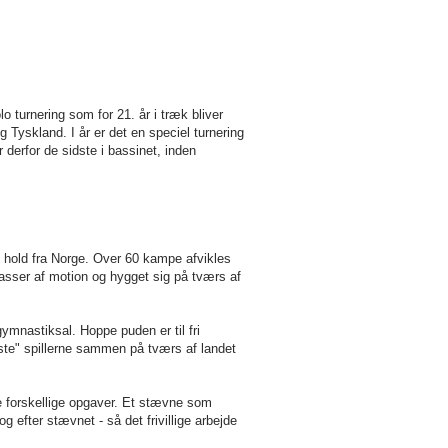
o turnering som for 21. år i træk bliver
Tyskland. I år er det en speciel turnering
 derfor de sidste i bassinet, inden
 hold fra Norge. Over 60 kampe afvikles
asser af motion og hygget sig på tværs af
ymnastiksal. Hoppe puden er til fri
ryste" spillerne sammen på tværs af landet
ge forskellige opgaver. Et stævne som
 efter stævnet - så det frivillige arbejde