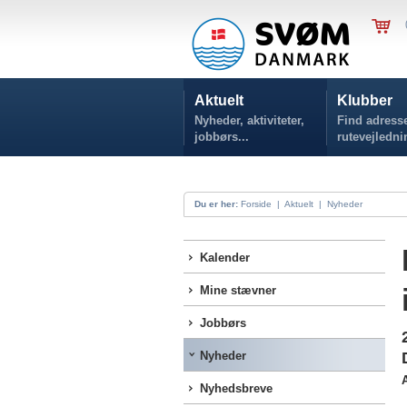
Aktuelt
Klubber
Nyheder, aktiviteter,
Find adresse
jobbørs...
rutevejledni
Du er her:
Forside
|
Aktuelt
|
Nyheder
Kalender
Mine stævner
Jobbørs
Nyheder
A
Nyhedsbreve