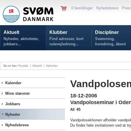
0 bestillinger
Nyhedsbreve
Pres
Aktuelt
Klubber
Discipliner
Nyheder, aktiviteter,
Find adresser, kort
Svømning,
jobbørs...
rutevejledning...
livredning, åbent
vand...
Du er her:
Forside
|
Aktuelt
|
Nyheder
Vandpolose
Kalender
Mine stævner
18-12-2006
Vandpoloseminar i Oden
Jobbørs
Af: 45
Nyheder
Vandpolosektionen afholder vandpol
Nyhedsbreve
Du finder hele invitationen ved at t