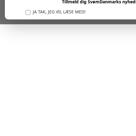
Tillmeld dig SvømDanmarks nyhed
JA TAK, JEG VIL LÆSE MED!
Vi er forpligtet til at beskytte og respektere dit privatl
personlige oplysninger til at administrere din kont
tjenester.
Plask! Nu er du klar til at læs