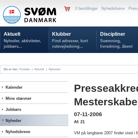
0 bestillinger
Nyhedsbreve
Pres
Aktuelt
Klubber
Discipliner
Nyheder, aktiviteter,
Find adresser, kort
Svømning,
jobbørs...
rutevejledning...
livredning, åbent
vand...
Du er her:
Forside
|
Aktuelt
|
Nyheder
Presseakkredi
Kalender
Mesterskaber
Mine stævner
Jobbørs
07-11-2006
Nyheder
Af: 21
Nyhedsbreve
VM på langbane 2007 finder sted i Me