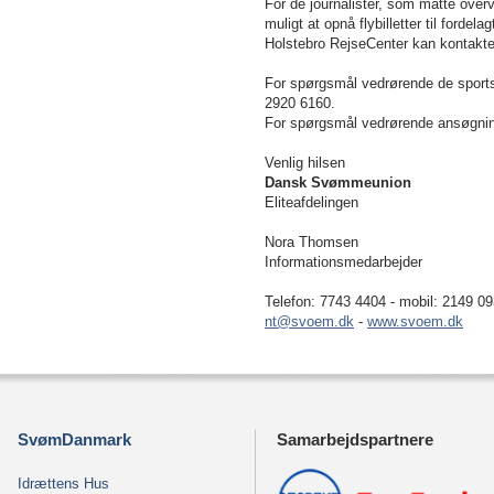
For de journalister, som måtte over
muligt at opnå flybilletter til for
Holstebro RejseCenter kan kontakte
For spørgsmål vedrørende de sportsl
2920 6160.
For spørgsmål vedrørende ansøgnin
Venlig hilsen
Dansk Svømmeunion
Eliteafdelingen
Nora Thomsen
Informationsmedarbejder
Telefon: 7743 4404 - mobil: 2149 0
nt@svoem.dk
-
www.svoem.dk
SvømDanmark
Samarbejdspartnere
Idrættens Hus