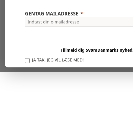
GENTAG MAILADRESSE
Tillmeld dig SvømDanmarks nyhed
JA TAK, JEG VIL LÆSE MED!
Vi er forpligtet til at beskytte og respektere dit privatl
personlige oplysninger til at administrere din kont
tjenester.