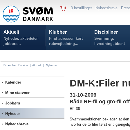
0 bestillinger
Nyhedsbreve
Pres
Aktuelt
Klubber
Discipliner
Nyheder, aktiviteter,
Find adresser, kort
Svømning,
jobbørs...
rutevejledning...
livredning, åbent
vand...
Du er her:
Forside
|
Aktuelt
|
Nyheder
DM-K:Filer n
Kalender
Mine stævner
31-10-2006
Både RE-fil og gro-fil off
Jobbørs
Af: 36
Nyheder
Svømmesektionen beklager, at den in
Nyhedsbreve
hvorfor de to filer først er tilgængeli