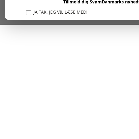
Tillmeld dig SvømDanmarks nyhed
JA TAK, JEG VIL LÆSE MED!
Vi er forpligtet til at beskytte og respektere dit privatl
personlige oplysninger til at administrere din kont
tjenester.
Plask! Nu er du klar til at læs