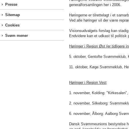
Presse
generalforsamlingen her i 2006.
Sitemap
Høringerne er tilrettelagt i et sa
Ved alle høringer vil der være repræ
Cookies
Visionsudvalgets forslag kan stad
Svøm mener
Endvidere kan et udkast til politi
Høringer i Region Øst (er tidligere 
5. oktober, Gentofte Svømmeklub, K
11. oktober, Køge Svømmeklub, Her
Høringer i Region Vest
1. november, Kolding: "Kirkesalen",
2. november, Silkeborg: Svømmeklu
6. november; Ålborg: Aalborg Svømm
Dansk Svømmeunions bestyrelse håbe