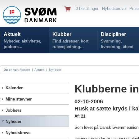
0 bestillinger
Nyhedsbreve
Pres
Aktuelt
Klubber
Discipliner
Nyheder, aktiviteter,
Find adresser, kort
Svømning,
jobbørs...
rutevejledning...
livredning, åbent
vand...
Du er her:
Forside
|
Aktuelt
|
Nyheder
Klubberne inv
Kalender
Mine stævner
02-10-2006
Husk at sætte kryds i k
Jobbørs
Af: 21
Nyheder
Som lovet på Dansk Svømmeunions gen
Nyhedsbreve
Høringerne vedrører visionsudvalget