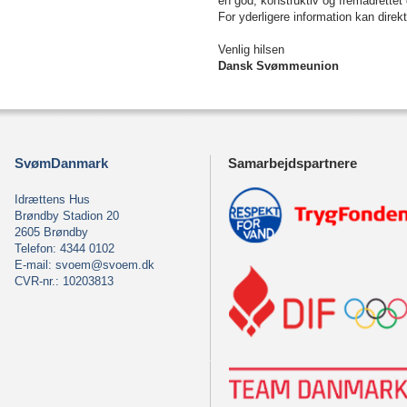
en god, konstruktiv og fremadrettet
For yderligere information kan dir
Venlig hilsen
Dansk Svømmeunion
SvømDanmark
Samarbejdspartnere
Idrættens Hus
Brøndby Stadion 20
2605 Brøndby
Telefon: 4344 0102
E-mail:
svoem@svoem.dk
CVR-nr.: 10203813