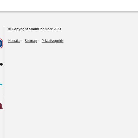
© Copyright SvømDanmark 2023
Kontakt
·
Sitemap
·
Privatlivspolitik