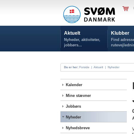
Aktuelt
Klubber
Nyheder, aktiviteter,
Find adresse
jobbørs...
rutevejledni
Du er her:
Forside
|
Aktuelt
|
Nyheder
Kalender
Mine stævner
Jobbørs
Nyheder
A
Nyhedsbreve
V