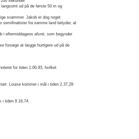
/100 sekunder.
t langsomt ud på de første 50 m og
-årige svømmer. Jakob er dog noget
 semifinalister fra samme land betyder, at
ob i eftermiddagens afsnit, som begynder
lse forsøge at lægge hurtigere ud på de
oteret for tiden 1.00,93, hvilket
art. Louise kommer i mål i tiden 2.37,29
 i tiden 8.16,74.