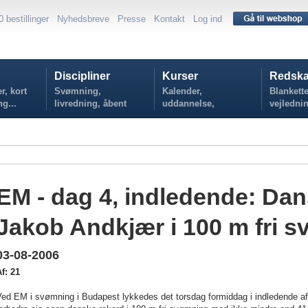
0 bestillinger
Nyhedsbreve
Presse
Kontakt
Log ind
Discipliner
Kurser
Redska
r, kort
Svømning,
Kalender,
Blankette
ng...
livredning, åbent
uddannelse,
vejlednin
vand...
tilmelding...
politikker
EM - dag 4, indledende: Dans
Jakob Andkjær i 100 m fri 
03-08-2006
f: 21
ed EM i svømning i Budapest lykkedes det torsdag formiddag i indledende af