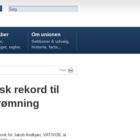
ber
Om unionen
r,
Sektioner & udvalg,
ger, regler,
historie, facts...
...
Print
k rekord til
svømning
snit for Jakob Andkjær, VAT/VI39, at