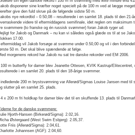
forbedre sin egen danske rekord i 100 m fri svømning med ikke mindre end 41
Jakob disponerer sine kræfter noget specielt på de 100 m ved at lægge mege
erefter give den fuld skrue på de følgende sidste 50 m.
akobs nye rekordtid – 0.50,08 – resulterede i en samlet 18. plads til den 21
verraskende videre til eftermiddagens semifinale, idet reglen om maksimum to
tre svømmere (to franske og én russisk svømmer) foran Jakob ryger ud.
ejligt for Jakob og Danmark – nu kan vi således også glæde os til at se Jak
klokken 17.00.
 eftermiddag vil Jakob forsøge at svømme under 0.50,00 og vil i den forbinde
ørste 50 m. Det skal blive spændende at følge.
Med morgenens rekord har Jakob nu sat tre danske rekorder ved EM 2006.
 100 m butterfly for damer blev Jeanette Ottesen, KVIK Kastrup/Elitecentret, n
esulterede i en samlet 20. plads til den 18-årige svømmer.
 indledende 200 m brystsvømning var Allerød/Sigmas Louise Jansen med til st
g slutter på en samlet 25. plads.
 4 x 200 m fri holdkap for damer blev det til en skuffende 13. plads til Danmark
Tiderne for de danske svømmere:
ulie Hjorth-Hansen (Birkerød/Sigma): 2.02,16.
Micha Østergaard (West Swim Esbjerg): 2.05,37.
otte Friis (Allerød/Sigma): 2.04,61.
Charlotte Johannsen (AGF): 2.04,60.