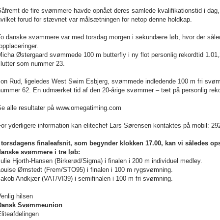
åfremt de fire svømmere havde opnået deres samlede kvalifikationstid i dag, 
hvilket forud for stævnet var målsætningen for netop denne holdkap.
To danske svømmere var med torsdag morgen i sekundære løb, hvor der såled
opplaceringer.
Micha Østergaard svømmede 100 m butterfly i ny flot personlig rekordtid 1.
slutter som nummer 23.
Jon Rud, ligeledes West Swim Esbjerg, svømmede indledende 100 m fri svømn
nummer 62. En udmærket tid af den 20-årige svømmer – tæt på personlig reko
Se alle resultater på www.omegatiming.com
or yderligere information kan elitechef Lars Sørensen kontaktes på mobil: 29
I torsdagens finaleafsnit, som begynder klokken 17.00, kan vi således op
danske svømmere i tre løb:
ulie Hjorth-Hansen (Birkerød/Sigma) i finalen i 200 m individuel medley.
Louise Ørnstedt (Frem/STO95) i finalen i 100 m rygsvømning.
akob Andkjær (VAT/VI39) i semifinalen i 100 m fri svømning.
enlig hilsen
Dansk Svømmeunion
liteafdelingen