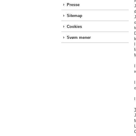
Presse
d
Sitemap
J
o
Cookies
D
Svøm mener
I
f
I
r
I
o
I
J
L