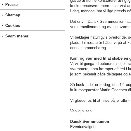
glæde at kunne konstatere, at rig
Presse
konkurrencesvømmere – har vist arra
I dag, mandag, har vi lige præcis nået
Sitemap
Det er vi i Dansk Svømmeunion naturl
Cookies
vores medlemmer og øvrige svømmegla
Svøm mener
Vi beklager naturligvis overfor de, 
plads. Til næste år håber vi på at 
denne sammenhæng.
Kom og vær med til at skabe en 
Vi vil til gengæld opfordre alle jer,
svømmere, som kæmper afsted i kana
jo som bekendt både deltagere og et
Så husk – det er lørdag, den 12. au
kulturborgmester Martin Geertsen å
Vi glæder os til at hilse på jer al
Venlig hilsen
Dansk Svømmeunion
Eventudvalget