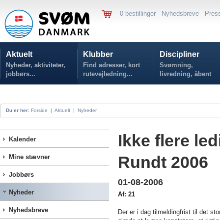
0 bestillinger
Nyhedsbreve
Pres
Aktuelt
Klubber
Discipliner
Nyheder, aktiviteter,
Find adresser, kort
Svømning,
jobbørs...
rutevejledning...
livredning, åbent
vand...
Du er her:
Forside
|
Aktuelt
|
Nyheder
Ikke flere le
Kalender
Rundt 2006
Mine stævner
Jobbørs
01-08-2006
Nyheder
Af: 21
Nyhedsbreve
Der er i dag tilmeldingfrist til det 