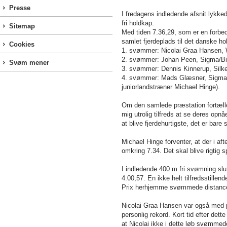
Presse
I fredagens indledende afsnit lykke
fri holdkap.
Sitemap
Med tiden 7.36,29, som er en forbed
samlet fjerdeplads til det danske 
Cookies
1. svømmer: Nicolai Graa Hansen, We
2. svømmer: Johan Peen, Sigma/Birk
Svøm mener
3. svømmer: Dennis Kinnerup, Silkeb
4. svømmer: Mads Glæsner, Sigma/All
juniorlandstræner
Michael Hinge
).
Om den samlede præstation fortæl
mig utrolig tilfreds at se deres opn
at blive fjerdehurtigste, det er bare
Michael Hinge
forventer, at der i a
omkring 7.34. Det skal blive rigtig
I indledende 400 m fri svømning slu
4.00,57. En ikke helt tilfredsstille
Prix herhjemme svømmede distance
Nicolai Graa Hansen var også med p
personlig rekord. Kort tid efter dett
at Nicolai ikke i dette løb svømmede 