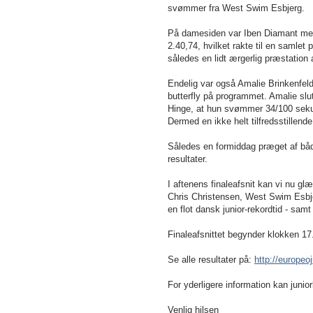
svømmer fra West Swim Esbjerg.
På damesiden var Iben Diamant med 
2.40,74, hvilket rakte til en samlet
således en lidt ærgerlig præstatio
Endelig var også Amalie Brinkenfel
butterfly på programmet. Amalie slu
Hinge
, at hun svømmer 34/100 sekun
Dermed en ikke helt tilfredsstillen
Således en formiddag præget af bå
resultater.
I aftenens finaleafsnit kan vi nu gl
Chris Christensen, West Swim Esbjer
en flot dansk junior-rekordtid - samt
Finaleafsnittet begynder klokken 17
Se alle resultater på:
http://europe
For yderligere information kan juni
Venlig hilsen