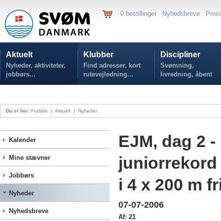
0 bestillinger
Nyhedsbreve
Pres
Aktuelt
Klubber
Discipliner
Nyheder, aktiviteter,
Find adresser, kort
Svømning,
jobbørs...
rutevejledning...
livredning, åbent
vand...
Du er her:
Forside
|
Aktuelt
|
Nyheder
EJM, dag 2 -
Kalender
juniorrekord 
Mine stævner
Jobbørs
i 4 x 200 m f
Nyheder
07-07-2006
Nyhedsbreve
Af: 21