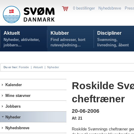
0 bestillinger
Nyhedsbreve
Pres
Aktuelt
Klubber
Discipliner
Nyheder, aktiviteter,
Find adresser, kort
Svømning,
jobbørs...
rutevejledning...
livredning, åbent
vand...
Du er her:
Forside
|
Aktuelt
|
Nyheder
Roskilde Sv
Kalender
cheftræner
Mine stævner
Jobbørs
20-06-2006
Nyheder
Af: 21
Nyhedsbreve
Roskilde Svømnings cheftræner genne