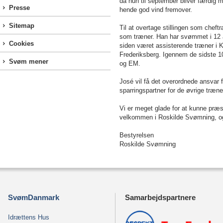
da hun til september bliver færdig 
Presse
hende god vind fremover.
Sitemap
Til at overtage stillingen som chef
som træner. Han har svømmet i 12 år
Cookies
siden været assisterende træner i
Frederiksberg. Igennem de sidste 1
Svøm mener
og EM.
José vil få det overordnede ansvar 
sparringspartner for de øvrige træne
Vi er meget glade for at kunne præ
velkommen i Roskilde Svømning, og 
Bestyrelsen
Roskilde Svømning
SvømDanmark
Samarbejdspartnere
Idrættens Hus