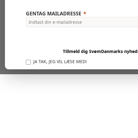
GENTAG MAILADRESSE
Tillmeld dig SvømDanmarks nyhed
JA TAK, JEG VIL LÆSE MED!
Vi er forpligtet til at beskytte og respektere dit privatl
personlige oplysninger til at administrere din kont
tjenester.