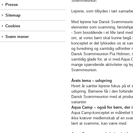
Svømmeunion.
Presse
Lejrene, som tilbydes i tæt samarbe
Sitemap
Med lejrene har Dansk Svømmeunion t
Cookies
elementer som svømning, førstehjæl
- Som bosiddende i et lille land med
Svøm mener
om, at vores børn skal kunne begå
konceptet er det lykkedes os at sa
og livredning og samtidig udfordrer 
Dansk Svømmeunion
Pia Holmen
, 
samtidig glade for, at vi med Aqua 
mange spændende aktiviteter og leg
Svømmeunion.
Årets tema – udspring
Hvert år sætter lejrene fokus på et 
udspring. Børnene får i den forbind
Dansk Svømmeunion med at producere
varianter.
Aqua
Camp – også for børn, der
Aqua Camp-konceptet er målrettet bø
ikke kræver medlemskab af en svømme
lært at svømme, kan være med.