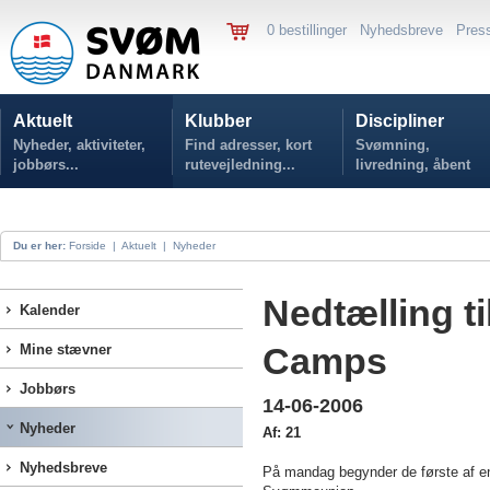
0 bestillinger
Nyhedsbreve
Pres
Aktuelt
Klubber
Discipliner
Nyheder, aktiviteter,
Find adresser, kort
Svømning,
jobbørs...
rutevejledning...
livredning, åbent
vand...
Du er her:
Forside
|
Aktuelt
|
Nyheder
Nedtælling t
Kalender
Camps
Mine stævner
Jobbørs
14-06-2006
Nyheder
Af: 21
Nyhedsbreve
På mandag begynder de første af e