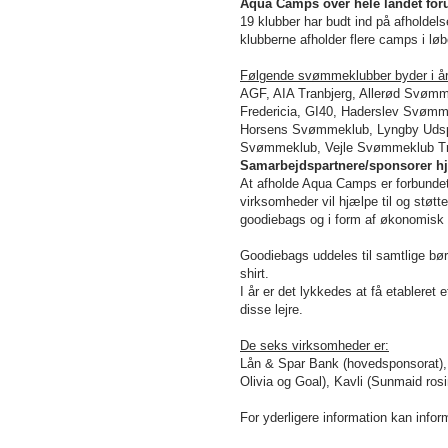
Aqua
Camps over hele landet for
19 klubber har budt ind på afholde
klubberne afholder flere camps i lø
Følgende svømmeklubber byder i år 
AGF, AIA Tranbjerg, Allerød Svø
Fredericia, GI40, Haderslev Svø
Horsens Svømmeklub, Lyngby Udspr
Svømmeklub, Vejle Svømmeklub Tri
Samarbejdspartnere/sponsorer hjæ
At afholde Aqua Camps er forbundet
virksomheder vil hjælpe til og støtt
goodiebags og i form af økonomisk 
Goodiebags uddeles til samtlige bør
shirt.
I år er det lykkedes at få etablere
disse lejre.
De seks virksomheder er:
Lån & Spar Bank (hovedsponsorat), 
Olivia og Goal), Kavli (Sunmaid ros
For yderligere information kan in