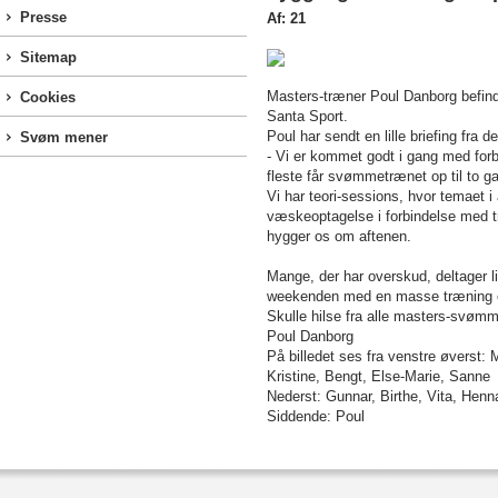
Presse
Af: 21
Sitemap
Masters-træner Poul Danborg befin
Cookies
Santa Sport.
Poul har sendt en lille briefing fra
Svøm mener
- Vi er kommet godt i gang med forbe
fleste får svømmetrænet op til to ga
Vi har teori-sessions, hvor temaet 
væskeoptagelse i forbindelse med tr
hygger os om aftenen.
Mange, der har overskud, deltager l
weekenden med en masse træning og
Skulle hilse fra alle masters-svømm
Poul Danborg
På billedet ses fra venstre øverst: 
Kristine, Bengt, Else-Marie, Sanne
Nederst: Gunnar, Birthe, Vita, Henna
Siddende: Poul