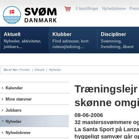
0 bestillinger
Nyhedsbreve
Pres
Aktuelt
Klubber
Discipliner
Nyheder, aktiviteter,
Find adresser, kort
Svømning,
jobbørs...
rutevejledning...
livredning, åbent
vand...
Du er her:
Forside
|
Aktuelt
|
Nyheder
Træningslejr
Kalender
skønne omgi
Mine stævner
Jobbørs
08-06-2006
Nyheder
32 masterssvømmere og d
La Santa Sport på Lanza
Nyhedsbreve
hyggeligt samvær går op