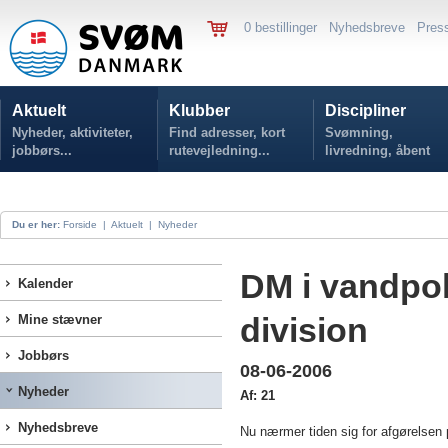
0 bestillinger
Nyhedsbreve
Pres
Aktuelt
Klubber
Discipliner
Nyheder, aktiviteter,
Find adresser, kort
Svømning,
jobbørs...
rutevejledning...
livredning, åbent
vand...
Du er her:
Forside
|
Aktuelt
|
Nyheder
DM i vandpol
Kalender
division
Mine stævner
Jobbørs
08-06-2006
Nyheder
Af: 21
Nyhedsbreve
Nu nærmer tiden sig for afgørelsen