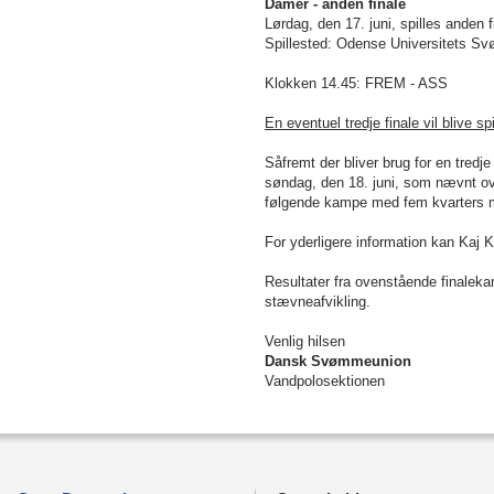
Damer - anden finale
Lørdag, den 17. juni, spilles anden f
Spillested: Odense Universitets 
Klokken 14.45: FREM - ASS
En eventuel tredje finale vil blive
Såfremt der bliver brug for en tredj
søndag, den 18. juni, som nævnt o
følgende kampe med fem kvarters m
For yderligere information kan
Kaj 
Resultater fra ovenstående finalek
stævneafvikling.
Venlig hilsen
Dansk Svømmeunion
Vandpolosektionen