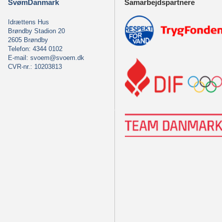
SvømDanmark
Samarbejdspartnere
Idrættens Hus
Brøndby Stadion 20
2605 Brøndby
Telefon: 4344 0102
E-mail:
svoem@svoem.dk
CVR-nr.: 10203813