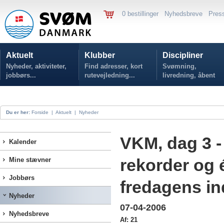
0 bestillinger
Nyhedsbreve
Pres
Aktuelt
Klubber
Discipliner
Nyheder, aktiviteter,
Find adresser, kort
Svømning,
jobbørs...
rutevejledning...
livredning, åbent
vand...
Du er her:
Forside
|
Aktuelt
|
Nyheder
VKM, dag 3 -
Kalender
rekorder og 
Mine stævner
Jobbørs
fredagens in
Nyheder
07-04-2006
Nyhedsbreve
Af: 21