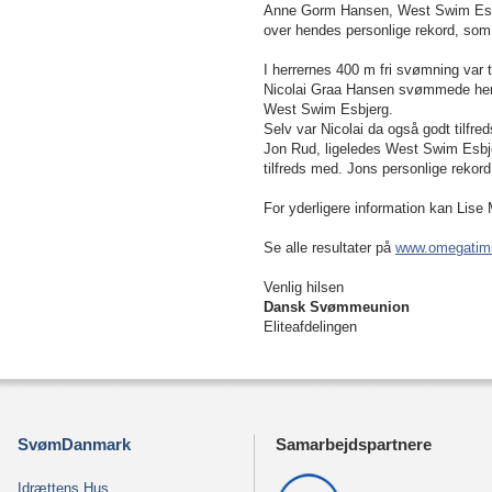
Anne Gorm Hansen, West Swim Esbje
over hendes personlige rekord, som
I herrernes 400 m fri svømning var 
Nicolai Graa Hansen svømmede her et
West Swim Esbjerg.
Selv var Nicolai da også godt tilfr
Jon Rud, ligeledes West Swim Esbjerg
tilfreds med. Jons personlige rekor
For yderligere information kan
Lise 
Se alle resultater på
www.omegatim
Venlig hilsen
Dansk Svømmeunion
Eliteafdelingen
SvømDanmark
Samarbejdspartnere
Idrættens Hus