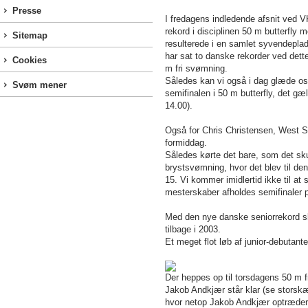
Presse
I fredagens indledende afsnit ved 
rekord i disciplinen 50 m butterfly
Sitemap
resulterede i en samlet syvendepla
har sat to danske rekorder ved dett
Cookies
m fri svømning.
Således kan vi også i dag glæde os t
Svøm mener
semifinalen i 50 m butterfly, det gæ
14.00).
Også for Chris Christensen, West Sw
formiddag.
Således kørte det bare, som det sk
brystsvømning, hvor det blev til de
15. Vi kommer imidlertid ikke til at
mesterskaber afholdes semifinaler på
Med den nye danske seniorrekord s
tilbage i 2003.
Et meget flot løb af junior-debutan
Der heppes op til torsdagens 50 m fri
Jakob Andkjær står klar (se storsk
hvor netop Jakob Andkjær optræder