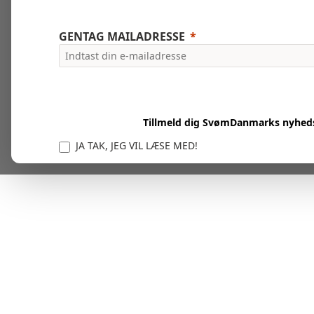
GENTAG MAILADRESSE
Tillmeld dig SvømDanmarks nyhed
JA TAK, JEG VIL LÆSE MED!
Vi er forpligtet til at beskytte og respektere dit privatl
personlige oplysninger til at administrere din kont
tjenester.