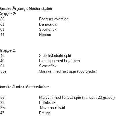
Danske Årgangs Mesterskaber
Gruppe 2:
360 Forlæns overslag
301 Barracuda
401 Sværdfisk
344 Neptun
Gruppe 1
:
346 Side fiskehale split
140 Flamingo med bøjet ben
401 Sværdfisk
355e Marsvin med helt spin (360 grader)
Danske Junior Mesterskaber
355f Marsvin med fortsat spin (mindst 720 grader)
128 Eiffelwalk
435c Nova med twirl
347 Beluga