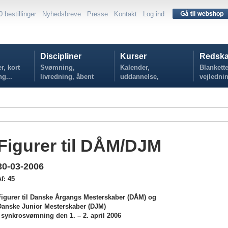
0 bestillinger
Nyhedsbreve
Presse
Kontakt
Log ind
Discipliner
Kurser
Redska
r, kort
Svømning,
Kalender,
Blankette
ng...
livredning, åbent
uddannelse,
vejlednin
vand...
tilmelding...
politikker
Figurer til DÅM/DJM
30-03-2006
f: 45
Figurer til Danske Årgangs Mesterskaber (DÅM) og
Danske Junior Mesterskaber (DJM)
i synkrosvømning den 1. – 2. april 2006