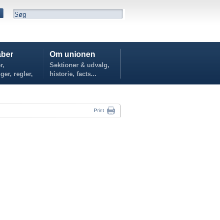
ber
Om unionen
r,
Sektioner & udvalg,
ger, regler,
historie, facts...
...
Print