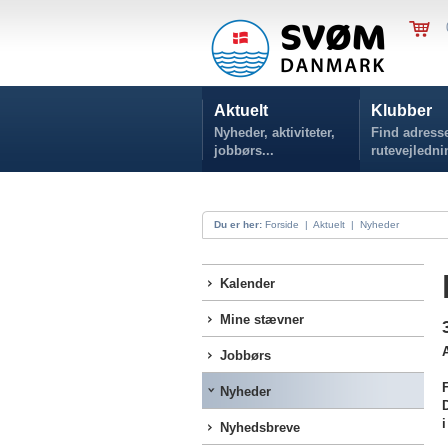
Aktuelt
Klubber
Nyheder, aktiviteter,
Find adresse
jobbørs...
rutevejledni
Du er her:
Forside
|
Aktuelt
|
Nyheder
Kalender
Mine stævner
A
Jobbørs
Nyheder
Nyhedsbreve