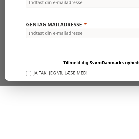
GENTAG MAILADRESSE
Tillmeld dig SvømDanmarks nyhed
JA TAK, JEG VIL LÆSE MED!
Vi er forpligtet til at beskytte og respektere dit privatl
personlige oplysninger til at administrere din kont
tjenester.