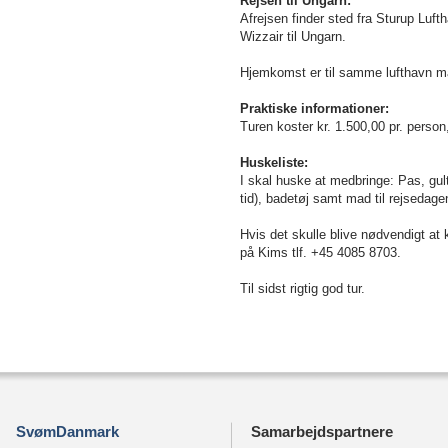
Rejsen til Ungarn:
Afrejsen finder sted fra Sturup Lu
Wizzair til Ungarn.
Hjem
komst er til samme lufthavn 
Praktiske informationer:
Turen koster kr. 1.500,00 pr. person
Huskeliste:
I skal huske at medbringe: Pas, gul
tid), badetøj samt mad til rejsedage
Hvis det skulle blive nødvendigt at k
på Kims tlf. +45 4085 8703.
Til sidst rigtig god tur.
SvømDanmark
Samarbejdspartnere