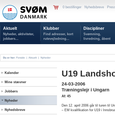
0 bestillinger
Nyhedsbreve
Pres
Aktuelt
Klubber
Discipliner
Nyheder, aktiviteter,
Find adresser, kort
Svømning,
jobbørs...
rutevejledning...
livredning, åbent
vand...
Du er her:
Forside
|
Aktuelt
|
Nyheder
U19 Landsho
Kalender
Mine stævner
24-03-2006
Træningslejr i Ungarn
Jobbørs
Af: 45
Nyheder
Den 12. april 2006 går til turen til
Nyhedsbreve
– EM kvalifikation for U19 i Innsbru