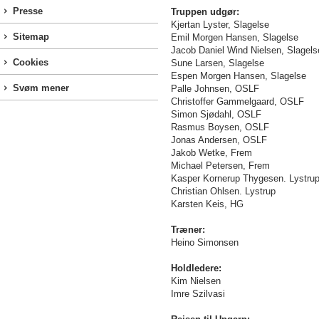
Presse
Truppen udgør:
Kjertan Lyster, Slagelse
Sitemap
Emil Morgen Hansen, Slagelse
Jacob Daniel Wind Nielsen, Slagels
Cookies
Sune Larsen, Slagelse
Espen Morgen Hansen, Slagelse
Svøm mener
Palle Johnsen,
OSLF
Christoffer Gammelgaard,
OSLF
Simon Sjødahl, OSLF
Rasmus Boysen, OSLF
Jonas Andersen, OSLF
Jakob Wetke, Frem
Michael Petersen, Frem
Kasper Kornerup Thygesen. Lystru
Christian Ohlsen. Lystrup
Karsten Keis, HG
Træner:
Heino Simonsen
Holdledere:
Kim Nielsen
Imre Szilvasi