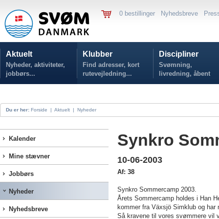
0 bestillinger
Nyhedsbreve
Pres
Aktuelt
Klubber
Discipliner
Nyheder, aktiviteter,
Find adresser, kort
Svømning,
jobbørs...
rutevejledning...
livredning, åbent
vand...
Du er her:
Forside
|
Aktuelt
|
Nyheder
Synkro Som
Kalender
Mine stævner
10-06-2003
Af: 38
Jobbørs
Synkro Sommercamp 2003.
Nyheder
Årets Sommercamp holdes i Han Herre
kommer fra Växsjö Simklub og har m
Nyhedsbreve
Så kravene til vores svømmere vil 