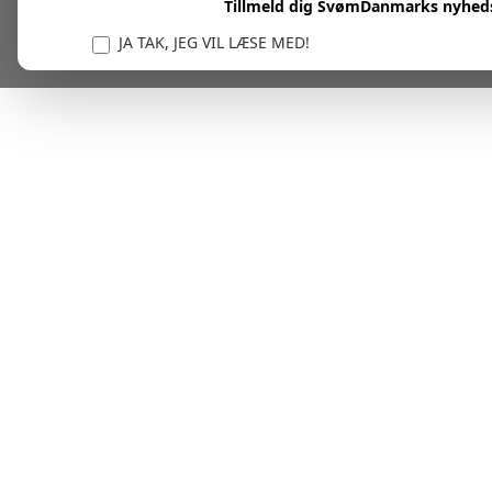
Tillmeld dig SvømDanmarks nyhed
JA TAK, JEG VIL LÆSE MED!
Vi er forpligtet til at beskytte og respektere dit privatl
personlige oplysninger til at administrere din kont
tjenester.
Plask! Nu er du klar til at læs