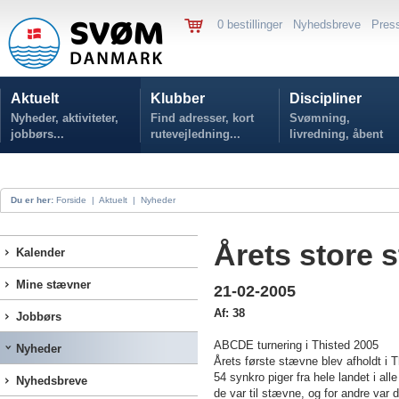
0 bestillinger
Nyhedsbreve
Pres
Aktuelt
Klubber
Discipliner
Nyheder, aktiviteter,
Find adresser, kort
Svømning,
jobbørs...
rutevejledning...
livredning, åbent
vand...
Du er her:
Forside
|
Aktuelt
|
Nyheder
Årets store 
Kalender
Mine stævner
21-02-2005
Af: 38
Jobbørs
ABCDE turnering i Thisted 2005
Nyheder
Årets første stævne blev afholdt i T
54 synkro piger fra hele landet i all
Nyhedsbreve
de var til stævne, og for andre var 