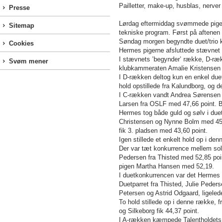
Pailletter, make-up, husblas, nerver
Presse
Lørdag eftermiddag svømmede piger
Sitemap
tekniske program. Først på aftenen 
Søndag morgen begyndte duet/trio 
Cookies
Hermes pigerne afsluttede stævnet 
I stævnets ’begynder’ række, D-rækk
Svøm mener
klubkammeraten Amalie Kristensen 
I D-rækken deltog kun en enkel due
hold opstillede fra Kalundborg, og de
I C-rækken vandt Andrea Sørensen f
Larsen fra OSLF med 47,66 point. Br
Hermes tog både guld og sølv i due
Christensen og Nynne Bolm med 45,8
fik 3. pladsen med 43,60 point.
Igen stillede et enkelt hold op i den
Der var tæt konkurrence mellem soli
Pedersen fra Thisted med 52,85 poin
pigen Martha Hansen med 52,19.
I duetkonkurrencen var det Hermes 
Duetparret fra Thisted, Julie Peders
Petersen og Astrid Odgaard, ligeled
To hold stillede op i denne række, 
og Silkeborg fik 44,37 point.
I A-rækken kæmpede Talentholdets j