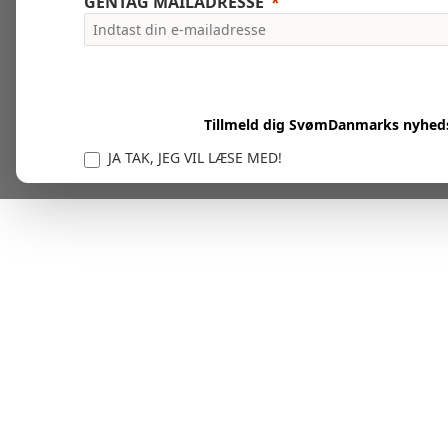
GENTAG MAILADRESSE
Tillmeld dig SvømDanmarks nyhed
JA TAK, JEG VIL LÆSE MED!
Vi er forpligtet til at beskytte og respektere dit privatl
personlige oplysninger til at administrere din kont
tjenester.