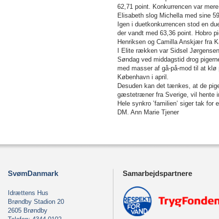
62,71 point. Konkurrencen var mere
Elisabeth slog Michella med sine 59
Igen i duetkonkurrencen stod en du
der vandt med 63,36 point. Hobro p
Henriksen og Camilla Anskjær fra K
I Elite rækken var Sidsel Jørgensen
Søndag ved middagstid drog pigern
med masser af gå-på-mod til at klø
København i april.
Desuden kan det tænkes, at de pige
gæstetræner fra Sverige, vil hente i
Hele synkro ’familien’ siger tak for 
DM. Ann Marie Tjener
SvømDanmark
Samarbejdspartnere
Idrættens Hus
Brøndby Stadion 20
2605 Brøndby