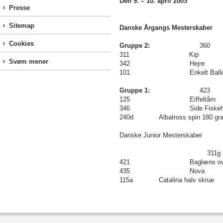
Den 9. – 10. april 2005
Presse
Sitemap
Danske Årgangs Mesterskaber
Cookies
Gruppe 2:
360 Forlæn
311 Kip
Svøm mener
342 Hejre
101 Enkelt Ballet
Gruppe 1:
423 Ar
125 Eiffeltårn
346 Side Fiskehale 
240d Albatross spin 180 gra
Danske Junior Mesterskaber
311g Kip sk
421 Baglæns overslag l
435 Nova
115a Catalina halv skrue