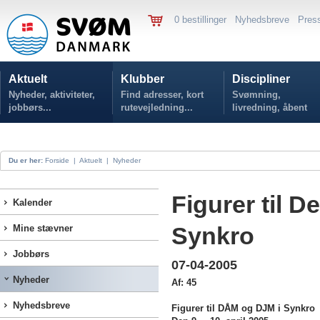
0 bestillinger
Nyhedsbreve
Pres
Aktuelt
Klubber
Discipliner
Nyheder, aktiviteter,
Find adresser, kort
Svømning,
jobbørs...
rutevejledning...
livredning, åbent
vand...
Du er her:
Forside
|
Aktuelt
|
Nyheder
Figurer til 
Kalender
Synkro
Mine stævner
Jobbørs
07-04-2005
Nyheder
Af: 45
Nyhedsbreve
Figurer til DÅM og DJM i
Synkro