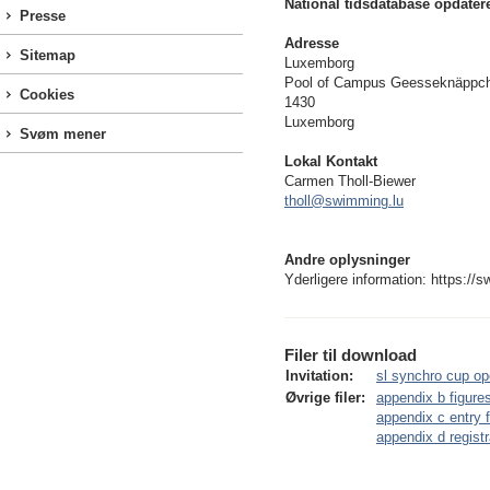
National tidsdatabase opdater
Presse
Adresse
Sitemap
Luxemborg
Pool of Campus Geesseknäppc
Cookies
1430
Luxemborg
Svøm mener
Lokal Kontakt
Carmen Tholl-Biewer
tholl@swimming.lu
Andre oplysninger
Yderligere information: https://
Filer til download
Invitation:
sl synchro cup op
Øvrige filer:
appendix b figure
appendix c entry 
appendix d regist