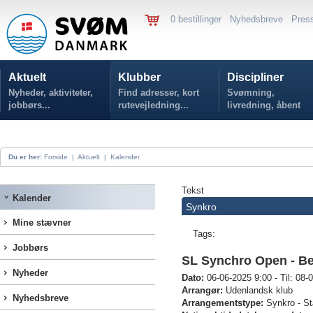
0 bestillinger
Nyhedsbreve
Pres
Aktuelt
Klubber
Discipliner
Nyheder, aktiviteter,
Find adresser, kort
Svømning,
jobbørs...
rutevejledning...
livredning, åbent
vand...
Du er her:
Forside
|
Aktuelt
|
Kalender
Tekst
Kalender
Synkro
Mine stævner
Tags:
Jobbørs
SL Synchro Open - B
Nyheder
Dato:
06-06-2025 9:00 - Til: 08-
Arrangør:
Udenlandsk klub
Nyhedsbreve
Arrangementstype:
Synkro - S