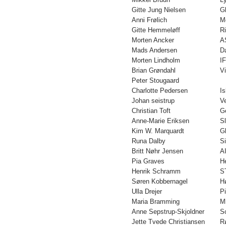
Gitte Jung Nielsen
G
Anni Frølich
M
Gitte Hemmeløff
R
Morten Ancker
A
Mads Andersen
D
Morten Lindholm
I
Brian Grøndahl
V
Peter Stougaard
Charlotte Pedersen
I
Johan seistrup
V
Christian Toft
G
Anne-Marie Eriksen
S
Kim W. Marquardt
G
Runa Dalby
S
Britt Nøhr Jensen
A
Pia Graves
H
Henrik Schramm
S
Søren Kobbernagel
H
Ulla Drejer
P
Maria Bramming
M
Anne Sepstrup-Skjoldner
S
Jette Tvede Christiansen
R