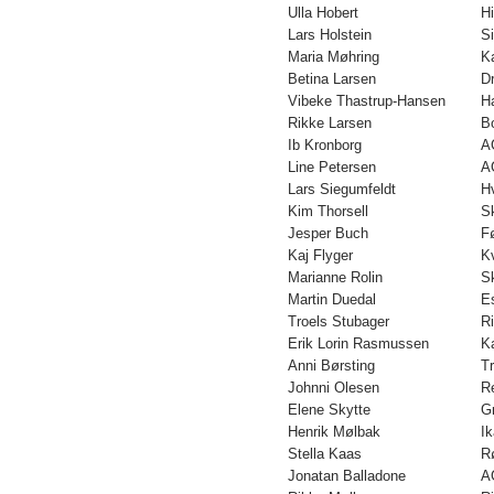
Ulla Hobert
H
Lars Holstein
S
Maria Møhring
K
Betina Larsen
D
Vibeke Thastrup-Hansen
H
Rikke Larsen
B
Ib Kronborg
A
Line Petersen
A
Lars Siegumfeldt
H
Kim Thorsell
S
Jesper Buch
F
Kaj Flyger
K
Marianne Rolin
S
Martin Duedal
E
Troels Stubager
R
Erik Lorin Rasmussen
K
Anni Børsting
Tr
Johnni Olesen
Re
Elene Skytte
G
Henrik Mølbak
I
Stella Kaas
R
Jonatan Balladone
A