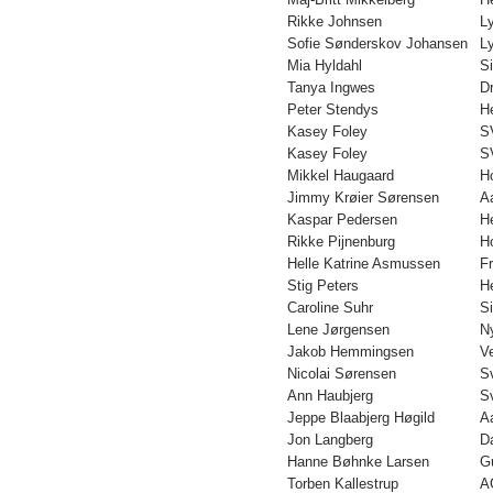
Rikke Johnsen
L
Sofie Sønderskov Johansen
L
Mia Hyldahl
S
Tanya Ingwes
D
Peter Stendys
H
Kasey Foley
S
Kasey Foley
S
Mikkel Haugaard
H
Jimmy Krøier Sørensen
A
Kaspar Pedersen
H
Rikke Pijnenburg
H
Helle Katrine Asmussen
F
Stig Peters
H
Caroline Suhr
S
Lene Jørgensen
N
Jakob Hemmingsen
V
Nicolai Sørensen
S
Ann Haubjerg
S
Jeppe Blaabjerg Høgild
A
Jon Langberg
D
Hanne Bøhnke Larsen
G
Torben Kallestrup
A