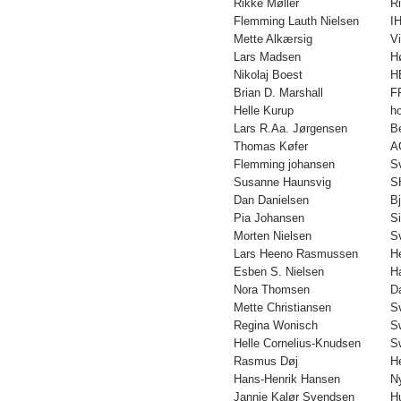
Rikke Møller
R
Flemming Lauth Nielsen
I
Mette Alkærsig
V
Lars Madsen
H
Nikolaj Boest
H
Brian D. Marshall
F
Helle Kurup
h
Lars R.Aa. Jørgensen
B
Thomas Køfer
A
Flemming johansen
S
Susanne Haunsvig
S
Dan Danielsen
B
Pia Johansen
S
Morten Nielsen
S
Lars Heeno Rasmussen
H
Esben S. Nielsen
H
Nora Thomsen
D
Mette Christiansen
S
Regina Wonisch
S
Helle Cornelius-Knudsen
S
Rasmus Døj
H
Hans-Henrik Hansen
N
Jannie Kalør Svendsen
H