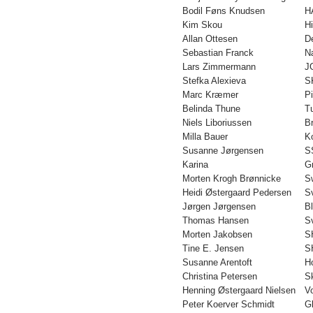
Bodil Føns Knudsen
H
Kim Skou
Hi
Allan Ottesen
D
Sebastian Franck
N
Lars Zimmermann
J
Stefka Alexieva
S
Marc Kræmer
P
Belinda Thune
T
Niels Liboriussen
B
Milla Bauer
K
Susanne Jørgensen
S
Karina
G
Morten Krogh Brønnicke
S
Heidi Østergaard Pedersen
S
Jørgen Jørgensen
B
Thomas Hansen
S
Morten Jakobsen
S
Tine E. Jensen
S
Susanne Arentoft
H
Christina Petersen
S
Henning Østergaard Nielsen
V
Peter Koerver Schmidt
G