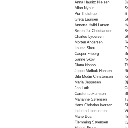
Anna Hauritz Nielsen
D
Allan Nyhus
S
Pia Thulstrup
S
Greta Laursen
S
Annette Hviid Larsen
H
Søren Jul Christiansen
S
Charles Lydersen
S
Morten Andersen
Re
Louise Skou
F
Casper Friberg
B
Sanne Skov
N
Diana Nonbo
T
Jeppe Mølbak Hansen
R
Bibi Modin Christensen
K
Maria Jeppesen
B
Jan Løth
O
Carsten Jokumsen
B
Marianne Sørensen
T
Hans Christian Iversen
S
Lisbeth Liboriussen
V
Marie Boa
H
Flemming Sørensen
L
Mikkel Bruun
L