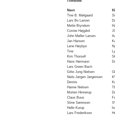
Tilmeldte
Navn
K
Tine B. Mølgaard
S
Lars Bo Larsen
D
Mette Bryndum
H
Connie Højgård
J
John Møller Larsen
A
Jan Hansen
K
Lene Høybye
N
Tine
L
Kim Thorsell
S
Hans Hørmann
D
Lars Green Bach
Gitte Jung Nielsen
G
Niels-Jørgen Jørgensen
K
Dennis
K
Hanne Nielsen
T
Morten Hinnerup
D
Claus Buus
F
Stine Sørensen
S
Helle Kurup
h
Lars Frederiksen
H