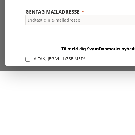
GENTAG MAILADRESSE
Tillmeld dig SvømDanmarks nyhed
JA TAK, JEG VIL LÆSE MED!
Vi er forpligtet til at beskytte og respektere dit privatl
personlige oplysninger til at administrere din kont
tjenester.