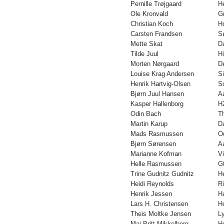
Pernille Trøjgaard
H
Ole Kronvald
G
Christian Koch
H
Carsten Frandsen
S
Mette Skat
D
Tilde Juul
H
Morten Nørgaard
D
Louise Krag Andersen
S
Henrik Hartvig-Olsen
S
Bjørn Juul Hansen
A
Kasper Hallenborg
H
Odin Bach
T
Martin Karup
D
Mads Rasmussen
O
Bjørn Sørensen
A
Marianne Kofman
V
Helle Rasmussen
Gt
Trine Gudnitz Gudnitz
H
Heidi Reynolds
R
Henrik Jessen
H
Lars H. Christensen
H
Theis Moltke Jensen
L
Maj-Britt Mikkelberg
H