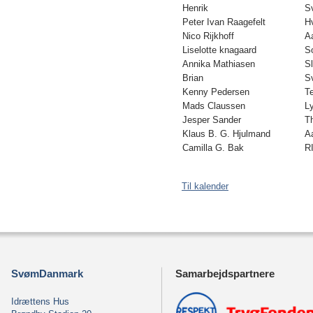
Henrik
S
Peter Ivan Raagefelt
H
Nico Rijkhoff
A
Liselotte knagaard
So
Annika Mathiasen
S
Brian
S
Kenny Pedersen
T
Mads Claussen
L
Jesper Sander
T
Klaus B. G. Hjulmand
A
Camilla G. Bak
R
Til kalender
SvømDanmark
Samarbejdspartnere
Idrættens Hus