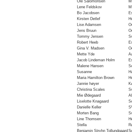
Ole Salomonsen
M
Lene Feldskov
M
Bo Jacobsen
E
Kirsten Detlef
H
Lise Adamsen
O
Jens Bruun
O
Tommy Jensen
S
Robert Heeb
E
Gina V. Madsen
O
Mette Yde
A
Jacob Lindeman Holm
E
Malene Hansen
S
Susanne
H
Maria Hamilton Brown
H
Jannie høyer
K
Christina Scales
S
Mie Ødegaard
A
Liselotte Knagaard
So
Danielle Keller
S
Morten Bang
S
Line Thomsen
H
Stella
R
Benjamin Stryhn Tollundgaard
S