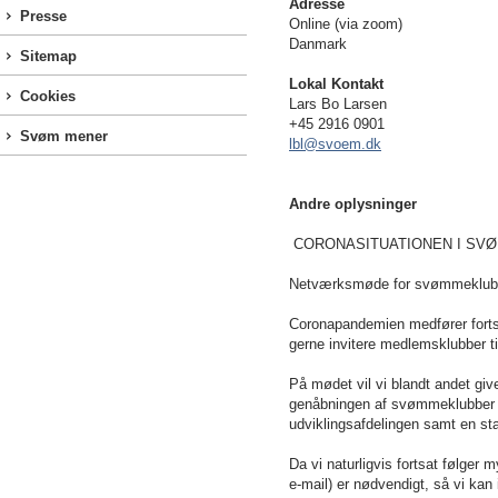
Adresse
Presse
Online (via zoom)
Danmark
Sitemap
Lokal Kontakt
Cookies
Lars Bo Larsen
+45 2916 0901
Svøm mener
lbl@svoem.dk
Andre oplysninger
CORONASITUATIONEN I SV
Netværksmøde for svømmeklub
Coronapandemien medfører forts
gerne invitere medlemsklubber 
På mødet vil vi blandt andet give 
genåbningen af svømmeklubber o
udviklingsafdelingen samt en s
Da vi naturligvis fortsat følger
e-mail) er nødvendigt, så vi kan 