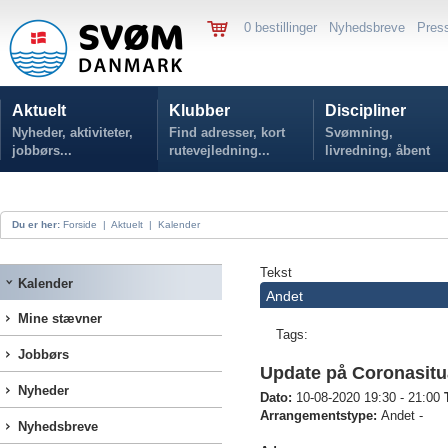
0 bestillinger
Nyhedsbreve
Pres
Aktuelt
Klubber
Discipliner
Nyheder, aktiviteter,
Find adresser, kort
Svømning,
jobbørs...
rutevejledning...
livredning, åbent
vand...
Du er her:
Forside
|
Aktuelt
|
Kalender
Tekst
Kalender
Andet
Mine stævner
Tags:
Jobbørs
Update på Coronasitu
Nyheder
Dato:
10-08-2020 19:30 - 21:00
Arrangementstype:
Andet -
Nyhedsbreve