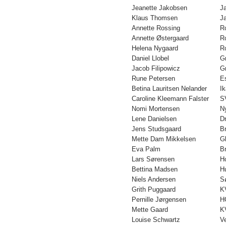
Jeanette Jakobsen
Ja
Klaus Thomsen
Ja
Annette Rossing
R
Annette Østergaard
R
Helena Nygaard
R
Daniel Llobel
G
Jacob Filipowicz
G
Rune Petersen
E
Betina Lauritsen Nelander
I
Caroline Kleemann Falster
S
Nomi Mortensen
N
Lene Danielsen
D
Jens Studsgaard
B
Mette Dam Mikkelsen
G
Eva Palm
B
Lars Sørensen
H
Bettina Madsen
H
Niels Andersen
S
Grith Puggaard
K
Pernille Jørgensen
H
Mette Gaard
K
Louise Schwartz
V