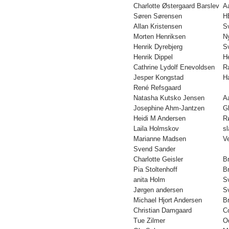
Charlotte Østergaard Barslev
A
Søren Sørensen
H
Allan Kristensen
S
Morten Henriksen
N
Henrik Dyrebjerg
S
Henrik Dippel
H
Cathrine Lydolf Enevoldsen
R
Jesper Kongstad
H
René Refsgaard
Natasha Kutsko Jensen
A
Josephine Ahm-Jantzen
G
Heidi M Andersen
R
Laila Holmskov
s
Marianne Madsen
V
Svend Sander
Charlotte Geisler
B
Pia Stoltenhoff
B
anita Holm
S
Jørgen andersen
S
Michael Hjort Andersen
B
Christian Damgaard
C
Tue Zilmer
O