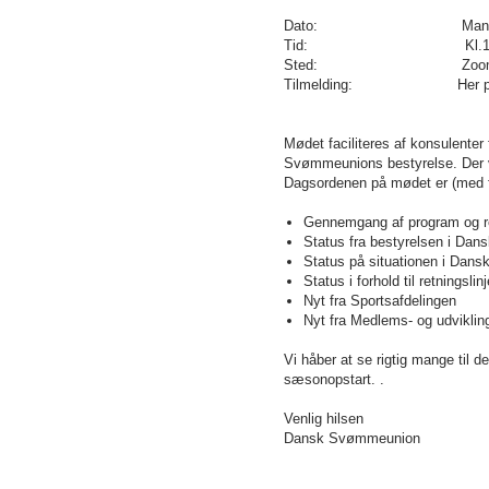
Dato: Mandag den 1
Tid: Kl.19.30-
Sted: Zoom (du vil mod
Tilmelding: Her på siden
Mødet faciliteres af konsulent
Svømmeunions bestyrelse. Der vi
Dagsordenen på mødet er (med f
Gennemgang af program og ret
Status fra bestyrelsen i Da
Status på situationen i Da
Status i forhold til retningsl
Nyt fra Sportsafdelingen
Nyt fra Medlems- og udviklin
Vi håber at se rigtig mange til 
sæsonopstart. .
Venlig hilsen
Dansk Svømmeunion