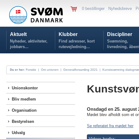
0 bestillinger
Nyhedsbreve
P
Aktuelt
Klubber
Discipliner
Nyheder, aktiviteter,
Find adresser, kort
Svømning,
jobbørs...
rutevejledning...
livredning, åben
vand...
Du er her:
Forside
|
Om unionen
|
Generalforsamling 2021
|
Kunstsvømning dialogmø
Kunstsvø
Unionskontor
Bliv medlem
Onsdagd en 25. august 
Organisation
Mødet blev afholdt som et o
Bestyrelsen
Se referatet fra mødet her
Udvalg
Videre herfra: