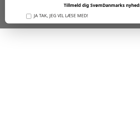
Tillmeld dig SvømDanmarks nyhed
JA TAK, JEG VIL LÆSE MED!
Vi er forpligtet til at beskytte og respektere dit privatl
personlige oplysninger til at administrere din kont
tjenester.
Plask! Nu er du klar til at læs