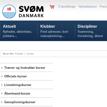
0 bestillinger
Nyhedsbreve
Pres
Aktuelt
Klubber
Discipliner
Nyheder, aktiviteter,
Find adresser, kort
Svømning,
jobbørs...
rutevejledning...
livredning, åbent
vand...
Du er her:
Forside
|
Kurser
Træner og Instruktør kurser
Officials kurser
Livredningskurser
Åbentvand-kurser
Genoplivningskurser