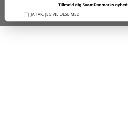
Tillmeld dig SvømDanmarks nyhed
JA TAK, JEG VIL LÆSE MED!
Vi er forpligtet til at beskytte og respektere dit privatl
personlige oplysninger til at administrere din kont
tjenester.
Plask! Nu er du klar til at læs