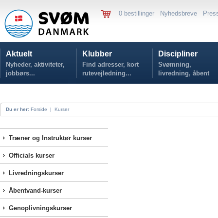
0 bestillinger
Nyhedsbreve
Pres
Aktuelt
Klubber
Discipliner
Nyheder, aktiviteter,
Find adresser, kort
Svømning,
jobbørs...
rutevejledning...
livredning, åbent
vand...
Du er her:
Forside
|
Kurser
Træner og Instruktør kurser
Officials kurser
Livredningskurser
Åbentvand-kurser
Genoplivningskurser